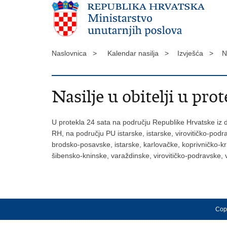
Naslovnica >
Kalendar nasilja >
Izvješća >
N
Nasilje u obitelji u prot
U protekla 24 sata na području Republike Hrvatske iz d
RH, na području PU istarske, istarske, virovitičko-podr
brodsko-posavske, istarske, karlovačke, koprivničko-k
šibensko-kninske, varaždinske, virovitičko-podravske,
Copy