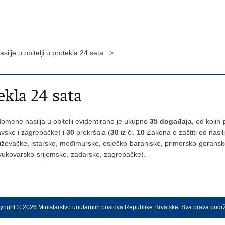
asilje u obitelji u protekla 24 sata >
ekla 24 sata
omene nasilja u obitelji evidentirano je ukupno
35
događaja
, od kojih
avske i zagrebačke) i
30
prekršaja (
30
iz čl.
10
Zakona o zaštiti od nasil
riževačke, istarske, međimurske, osječko-baranjske, primorsko-goransk
 vukovarsko-srijemske, zadarske, zagrebačke).
right © 2026 Ministarstvo unutarnjih poslova Republike Hrvatske. Sva prava prid