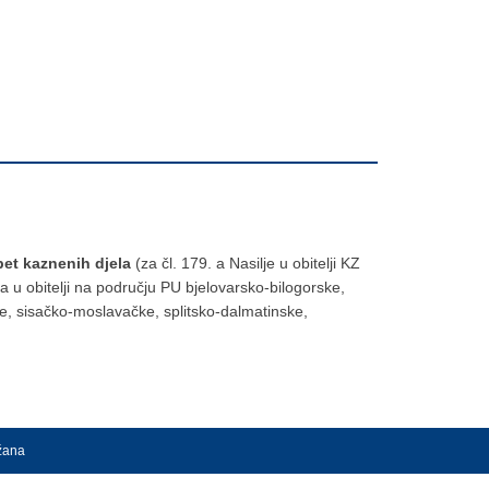
pet
kaznenih djela
(za čl. 179. a Nasilje u obitelji KZ
ja u obitelji na području PU bjelovarsko-bilogorske,
e, sisačko-moslavačke, splitsko-dalmatinske,
ržana