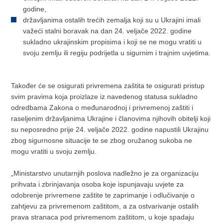
godine,
državljanima ostalih trećih zemalja koji su u Ukrajini imali
važeći stalni boravak na dan 24. veljače 2022. godine
sukladno ukrajinskim propisima i koji se ne mogu vratiti u
svoju zemlju ili regiju podrijetla u sigurnim i trajnim uvjetima.
Također će se osigurati privremena zaštita te osigurati pristup
svim pravima koja proizlaze iz navedenog statusa sukladno
odredbama Zakona o međunarodnoj i privremenoj zaštiti i
raseljenim državljanima Ukrajine i članovima njihovih obitelji koji
su neposredno prije 24. veljače 2022. godine napustili Ukrajinu
zbog sigurnosne situacije te se zbog oružanog sukoba ne
mogu vratiti u svoju zemlju.
„Ministarstvo unutarnjih poslova nadležno je za organizaciju
prihvata i zbrinjavanja osoba koje ispunjavaju uvjete za
odobrenje privremene zaštite te zaprimanje i odlučivanje o
zahtjevu za privremenom zaštitom, a za ostvarivanje ostalih
prava stranaca pod privremenom zaštitom, u koje spadaju