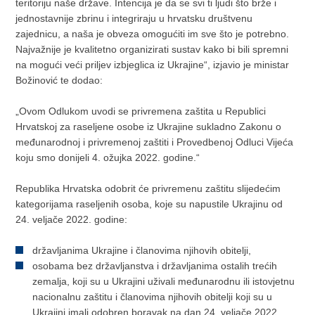
teritoriju naše države. Intencija je da se svi ti ljudi što brže i
jednostavnije zbrinu i integriraju u hrvatsku društvenu
zajednicu, a naša je obveza omogućiti im sve što je potrebno.
Najvažnije je kvalitetno organizirati sustav kako bi bili spremni
na mogući veći priljev izbjeglica iz Ukrajine“, izjavio je ministar
Božinović te dodao:
„Ovom Odlukom uvodi se privremena zaštita u Republici
Hrvatskoj za raseljene osobe iz Ukrajine sukladno Zakonu o
međunarodnoj i privremenoj zaštiti i Provedbenoj Odluci Vijeća
koju smo donijeli 4. ožujka 2022. godine.“
Republika Hrvatska odobrit će privremenu zaštitu slijedećim
kategorijama raseljenih osoba, koje su napustile Ukrajinu od
24. veljače 2022. godine:
državljanima Ukrajine i članovima njihovih obitelji,
osobama bez državljanstva i državljanima ostalih trećih
zemalja, koji su u Ukrajini uživali međunarodnu ili istovjetnu
nacionalnu zaštitu i članovima njihovih obitelji koji su u
Ukrajini imali odobren boravak na dan 24. veljače 2022.