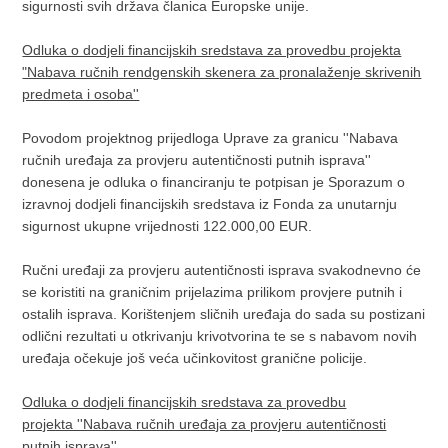
sigurnosti svih država članica Europske unije.
Odluka o dodjeli financijskih sredstava za provedbu projekta
"Nabava ručnih rendgenskih skenera za pronalaženje skrivenih
predmeta i osoba''
Povodom projektnog prijedloga Uprave za granicu ''Nabava
ručnih uređaja za provjeru autentičnosti putnih isprava''
donesena je odluka o financiranju te potpisan je Sporazum o
izravnoj dodjeli financijskih sredstava iz Fonda za unutarnju
sigurnost ukupne vrijednosti 122.000,00 EUR.
Ručni uređaji za provjeru autentičnosti isprava svakodnevno će
se koristiti na graničnim prijelazima prilikom provjere putnih i
ostalih isprava. Korištenjem sličnih uređaja do sada su postizani
odlični rezultati u otkrivanju krivotvorina te se s nabavom novih
uređaja očekuje još veća učinkovitost granične policije.
Odluka o dodjeli financijskih sredstava za provedbu
projekta ''Nabava ručnih uređaja za provjeru autentičnosti
putnih isprava''