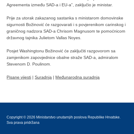
Agreementa između SAD-a i EU-a”, zaključio je ministar.
Prije za utorak zakazanog sastanka s ministarom domovinske
sigurnosti Božinović će razgovarati i s povjerenikom carinskog i
graničnog nadzora SAD-a Chrisom Magnusom te pomoćnicom
državnog tajnika Julietom Vallas Noyes.
Posjet Washingtonu Božinović će zaključiti razgovorom sa
zamjenikom zapovjednice obalne straže SAD-a, admiralom
Stevenom D. Poulinom.
Pisane vijesti
|
Suradnja
|
Međunarodna suradnja
Copyright © 2026 Ministarstvo unutarnjih poslova Republike Hrvatske.
Sva prava pridržana