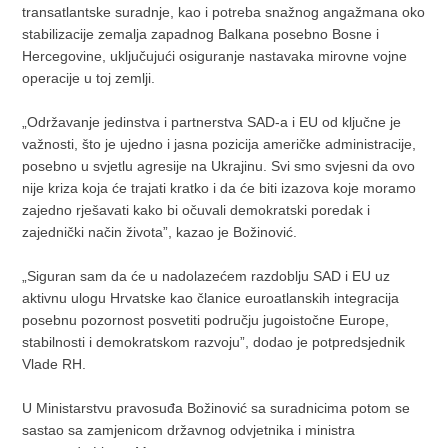
transatlantske suradnje, kao i potreba snažnog angažmana oko
stabilizacije zemalja zapadnog Balkana posebno Bosne i
Hercegovine, uključujući osiguranje nastavaka mirovne vojne
operacije u toj zemlji.
„Održavanje jedinstva i partnerstva SAD-a i EU od ključne je
važnosti, što je ujedno i jasna pozicija američke administracije,
posebno u svjetlu agresije na Ukrajinu. Svi smo svjesni da ovo
nije kriza koja će trajati kratko i da će biti izazova koje moramo
zajedno rješavati kako bi očuvali demokratski poredak i
zajednički način života”, kazao je Božinović.
„Siguran sam da će u nadolazećem razdoblju SAD i EU uz
aktivnu ulogu Hrvatske kao članice euroatlanskih integracija
posebnu pozornost posvetiti području jugoistočne Europe,
stabilnosti i demokratskom razvoju”, dodao je potpredsjednik
Vlade RH.
U Ministarstvu pravosuđa Božinović sa suradnicima potom se
sastao sa zamjenicom državnog odvjetnika i ministra