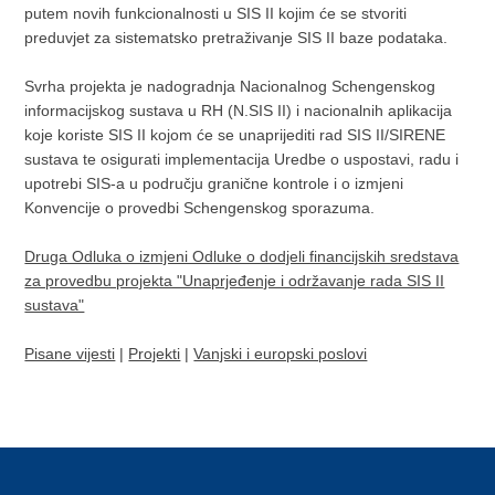
putem novih funkcionalnosti u SIS II kojim će se stvoriti
preduvjet za sistematsko pretraživanje SIS II baze podataka.
Svrha projekta je nadogradnja Nacionalnog Schengenskog
informacijskog sustava u RH (N.SIS II) i nacionalnih aplikacija
koje koriste SIS II kojom će se unaprijediti rad SIS II/SIRENE
sustava te osigurati implementacija Uredbe o uspostavi, radu i
upotrebi SIS-a u području granične kontrole i o izmjeni
Konvencije o provedbi Schengenskog sporazuma.
Druga Odluka o izmjeni Odluke o dodjeli financijskih sredstava
za provedbu projekta "Unaprjeđenje i održavanje rada SIS II
sustava"
Pisane vijesti
|
Projekti
|
Vanjski i europski poslovi