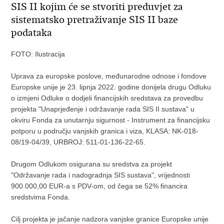
SIS II kojim će se stvoriti preduvjet za
sistematsko pretraživanje SIS II baze
podataka
FOTO: Ilustracija
Uprava za europske poslove, međunarodne odnose i fondove
Europske unije je 23. lipnja 2022. godine donijela drugu Odluku
o izmjeni Odluke o dodjeli financijskih sredstava za provedbu
projekta "Unaprjeđenje i održavanje rada SIS II sustava" u
okviru Fonda za unutarnju sigurnost - Instrument za financijsku
potporu u području vanjskih granica i viza, KLASA: NK-018-
08/19-04/39, URBROJ: 511-01-136-22-65.
Drugom Odlukom osigurana su sredstva za projekt
"Održavanje rada i nadogradnja SIS sustava", vrijednosti
900.000,00 EUR-a s PDV-om, od čega se 52% financira
sredstvima Fonda.
Cilj projekta je jačanje nadzora vanjske granice Europske unije