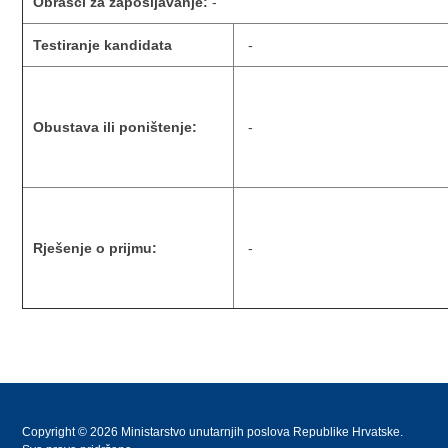
Obrasci za zapošljavanje:
-
Testiranje kandidata
-
Obustava ili poništenje:
-
Rješenje o prijmu:
-
Copyright © 2026 Ministarstvo unutarnjih poslova Republike Hrvatske.