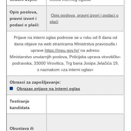
Opis poslova,
Opis poslova, pravni izvori i podaci o
pravni izvori i
plaći
podaci o plaći:
Prijave na interni oglas podnose se u roku od 8 dana od
dana objave na web stranicama Ministrstva pravosuđa i
uprave
https://mpu.gov.hr/
na adresu:
Ministarstvo unutarnjih poslova, Policijska uprava virovitičko-
podravska, 33000 Virovitica, Trg bana Josipa Jelačića 19,
s naznakom »za interni oglas«
Obrasci za zapošljavanje:
Obrazac prijave na interni oglas
Testiranje
kandidata
Obustava ili