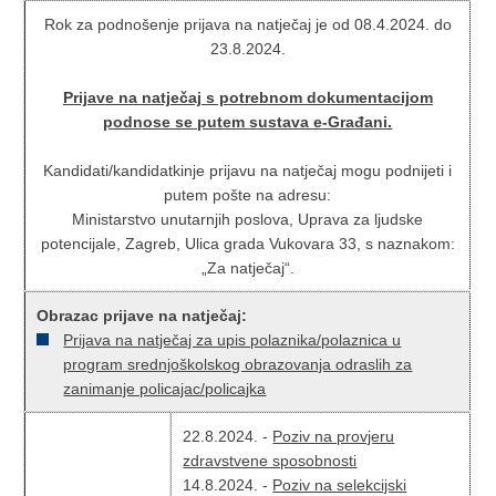
Rok za podnošenje prijava na natječaj je od 08.4.2024. do
23.8.2024.
Prijave na natječaj s potrebnom dokumentacijom
podnose se putem sustava e-Građani.
Kandidati/kandidatkinje prijavu na natječaj mogu podnijeti i
putem pošte na adresu:
Ministarstvo unutarnjih poslova, Uprava za ljudske
potencijale, Zagreb, Ulica grada Vukovara 33, s naznakom:
„Za natječaj“.
Obrazac prijave na natječaj:
Prijava na natječaj za upis polaznika/polaznica u
program srednjoškolskog obrazovanja odraslih za
zanimanje policajac/policajka
22.8.2024. -
Poziv na provjeru
zdravstvene sposobnosti
14.8.2024. -
Poziv na selekcijski