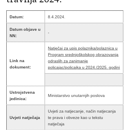
Datum:
8.4.2024.
Datum objave u
-
NN:
Natječaj za upis polaznika/polaznica u
Program srednjoškolskog obrazovanja
Link na
odraslih za zanimanje
dokument:
policajac/policajka u 2024./2025. godini
Ustrojstvena
Ministarstvo unutarnjih poslova
jedinica:
Uvjeti za natjecanje, način natjecanja
Uvjeti natječaja
te prava i obveze kao u tekstu
natječaja