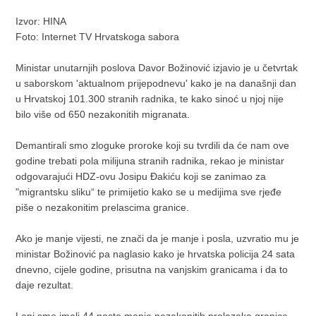
Izvor: HINA
Foto: Internet TV Hrvatskoga sabora
Ministar unutarnjih poslova Davor Božinović izjavio je u četvrtak
u saborskom 'aktualnom prijepodnevu' kako je na današnji dan
u Hrvatskoj 101.300 stranih radnika, te kako sinoć u njoj nije
bilo više od 650 nezakonitih migranata.
Demantirali smo zloguke proroke koji su tvrdili da će nam ove
godine trebati pola milijuna stranih radnika, rekao je ministar
odgovarajući HDZ-ovu Josipu Đakiću koji se zanimao za
"migrantsku sliku“ te primijetio kako se u medijima sve rjeđe
piše o nezakonitim prelascima granice.
Ako je manje vijesti, ne znači da je manje i posla, uzvratio mu je
ministar Božinović pa naglasio kako je hrvatska policija 24 sata
dnevno, cijele godine, prisutna na vanjskim granicama i da to
daje rezultat.