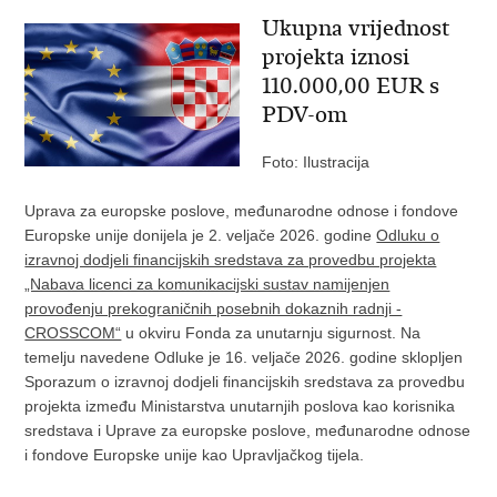
Ukupna vrijednost
projekta iznosi
110.000,00 EUR s
PDV-om
Foto: Ilustracija
Uprava za europske poslove, međunarodne odnose i fondove
Europske unije donijela je 2. veljače 2026. godine
Odluku o
izravnoj dodjeli financijskih sredstava za provedbu projekta
„Nabava licenci za komunikacijski sustav namijenjen
provođenju prekograničnih posebnih dokaznih radnji -
CROSSCOM“
u okviru Fonda za unutarnju sigurnost. Na
temelju navedene Odluke je 16. veljače 2026. godine sklopljen
Sporazum o izravnoj dodjeli financijskih sredstava za provedbu
projekta između Ministarstva unutarnjih poslova kao korisnika
sredstava i Uprave za europske poslove, međunarodne odnose
i fondove Europske unije kao Upravljačkog tijela.