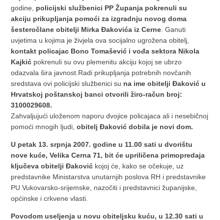
godine,
policijski službenici PP Županja pokrenuli su
akciju prikupljanja pomoći za izgradnju novog doma
šesteročlane obitelji Mirka Đakovića iz Cerne
. Ganuti
uvjetima u kojima je živjela ova socijalno ugrožena obitelj,
kontakt policajac Bono Tomašević i vođa sektora Nikola
Kajkić
pokrenuli su ovu plemenitu akciju kojoj se ubrzo
odazvala šira javnost.
Radi prikupljanja potrebnih novčanih
sredstava ovi policijski službenici su
na ime obitelji Đaković u
Hrvatskoj poštanskoj banci otvorili žiro-račun broj:
3100029608.
Zahvaljujući uloženom naporu dvojice policajaca ali i nesebičnoj
pomoći mnogih ljudi,
obitelj Đaković dobila je novi dom.
U petak 13. srpnja 2007. godine u 11.00 sati u dvorištu
nove kuće, Velika Cerna 71, bit će upriličena primopredaja
ključeva obitelji Đaković
kojoj će, kako se očekuje, uz
predstavnike Ministarstva unutarnjih poslova RH i predstavnike
PU Vukovarsko-srijemske, nazočiti i predstavnici županijske,
općinske i crkvene vlasti.
Povodom useljenja u novu obiteljsku kuću, u 12.30 sati u