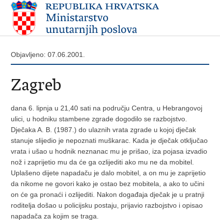
Objavljeno: 07.06.2001.
Zagreb
dana 6. lipnja u 21,40 sati na području Centra, u Hebrangovoj
ulici, u hodniku stambene zgrade dogodilo se razbojstvo.
Dječaka A. B. (1987.) do ulaznih vrata zgrade u kojoj dječak
stanuje slijedio je nepoznati muškarac. Kada je dječak otključao
vrata i ušao u hodnik neznanac mu je prišao, iza pojasa izvadio
nož i zaprijetio mu da će ga ozlijediti ako mu ne da mobitel.
Uplašeno dijete napadaču je dalo mobitel, a on mu je zaprijetio
da nikome ne govori kako je ostao bez mobitela, a ako to učini
on će ga pronaći i ozlijediti. Nakon događaja dječak je u pratnji
roditelja došao u policijsku postaju, prijavio razbojstvo i opisao
napadača za kojim se traga.