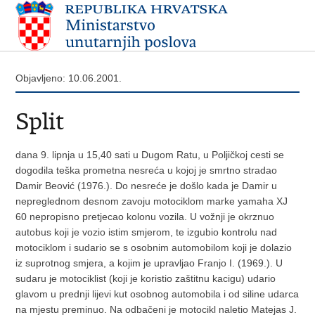
Objavljeno: 10.06.2001.
Split
dana 9. lipnja u 15,40 sati u Dugom Ratu, u Poljičkoj cesti se
dogodila teška prometna nesreća u kojoj je smrtno stradao
Damir Beović (1976.). Do nesreće je došlo kada je Damir u
nepreglednom desnom zavoju motociklom marke yamaha XJ
60 nepropisno pretjecao kolonu vozila. U vožnji je okrznuo
autobus koji je vozio istim smjerom, te izgubio kontrolu nad
motociklom i sudario se s osobnim automobilom koji je dolazio
iz suprotnog smjera, a kojim je upravljao Franjo I. (1969.). U
sudaru je motociklist (koji je koristio zaštitnu kacigu) udario
glavom u prednji lijevi kut osobnog automobila i od siline udarca
na mjestu preminuo. Na odbačeni je motocikl naletio Matejas J.