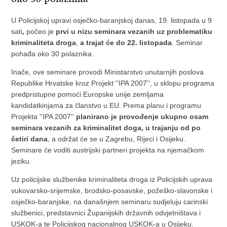
U Policijskoj upravi osječko-baranjskoj danas, 19. listopada u 9
sati
,
počeo je
prvi u nizu seminara vezanih uz problematiku
kriminaliteta droga
,
a trajat će do 22. listopada
. Seminar
pohađa oko 30 polaznika.
Inače, ove seminare provodi Ministarstvo unutarnjih poslova
Republike Hrvatske kroz Projekt ''IPA 2007'', u sklopu programa
predpristupne pomoći Europske unije zemljama
kandidatkinjama za članstvo u EU. Prema planu i programu
Projekta ''IPA 2007''
planirano je provođenje ukupno osam
seminara vezanih za kriminalitet doga, u trajanju od po
četiri dana
, a održat će se u Zagrebu, Rijeci i Osijeku.
Seminare će voditi austrijski partneri projekta na njemačkom
jeziku.
Uz policijske službenike kriminaliteta droga iz Policijskih uprava
vukovarsko-srijemske, brodsko-posavske, požeško-slavonske i
osječko-baranjske, na današnjem seminaru sudjeluju carinski
službenici, predstavnici Županijskih državnih odvjetništava i
USKOK-a te Policijskog nacionalnog USKOK-a u Osijeku.