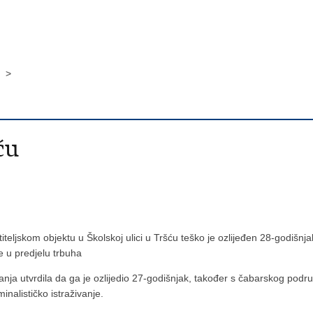
u >
ću
titeljskom objektu u Školskoj ulici u Tršću teško je ozlijeđen 28-godiš
 u predjelu trbuha
anja utvrdila da ga je ozlijedio 27-godišnjak, također s čabarskog podru
minalističko istraživanje.