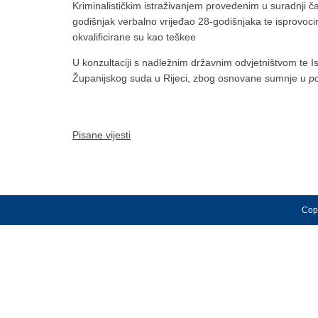
Kriminalističkim istraživanjem provedenim u suradnji ča
godišnjak verbalno vrijeđao 28-godišnjaka te isprovoc
okvalificirane su kao teškee
U konzultaciji s nadležnim državnim odvjetništvom te I
Županijskog suda u Rijeci, zbog osnovane sumnje u
p
Pisane vijesti
Copy