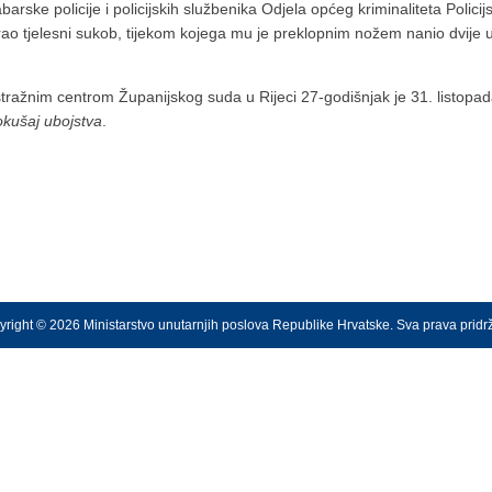
barske policije i policijskih službenika Odjela općeg kriminaliteta Poli
irao tjelesni sukob, tijekom kojega mu je preklopnim nožem nanio dvij
stražnim centrom Županijskog suda u Rijeci 27-godišnjak je 31. listopa
okušaj ubojstva
.
right © 2026 Ministarstvo unutarnjih poslova Republike Hrvatske. Sva prava prid