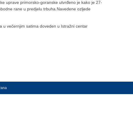
cijske uprave primorsko-goranske utvrđeno je kako je 27-
e ubodne rane u predjelu trbuha.Navedene ozljede
da u večernjim satima doveden u Istražni centar
ržana