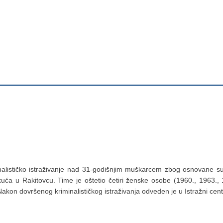
iminalističko istraživanje nad 31-godišnjim muškarcem zbog osnovane 
kuća u Rakitovcu. Time je oštetio četiri ženske osobe (1960., 1963.,
Nakon dovršenog kriminalističkog istraživanja odveden je u Istražni ce