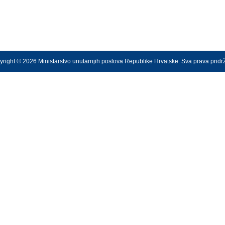
right © 2026 Ministarstvo unutarnjih poslova Republike Hrvatske. Sva prava prid