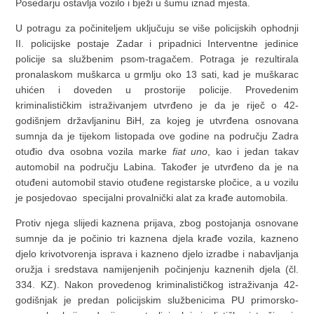
Posedarju ostavlja vozilo i bježi u šumu iznad mjesta.
U potragu za počiniteljem uključuju se više policijskih ophodnji
II. policijske postaje Zadar i pripadnici Interventne jedinice
policije sa službenim psom-tragačem. Potraga je rezultirala
pronalaskom muškarca u grmlju oko 13 sati, kad je muškarac
uhićen i doveden u prostorije policije. Provedenim
kriminalističkim istraživanjem utvrđeno je da je riječ o 42-
godišnjem državljaninu BiH, za kojeg je utvrđena osnovana
sumnja da je tijekom listopada ove godine na području Zadra
otuđio dva osobna vozila marke
fiat uno
, kao i jedan takav
automobil na području Labina. Također je utvrđeno da je na
otuđeni automobil stavio otuđene registarske pločice, a u vozilu
je posjedovao specijalni provalnički alat za krađe automobila.
Protiv njega slijedi kaznena prijava, zbog postojanja osnovane
sumnje da je počinio tri kaznena djela krađe vozila, kazneno
djelo krivotvorenja isprava i kazneno djelo izradbe i nabavljanja
oružja i sredstava namijenjenih počinjenju kaznenih djela (čl.
334. KZ). Nakon provedenog kriminalističkog istraživanja 42-
godišnjak je predan policijskim službenicima PU primorsko-