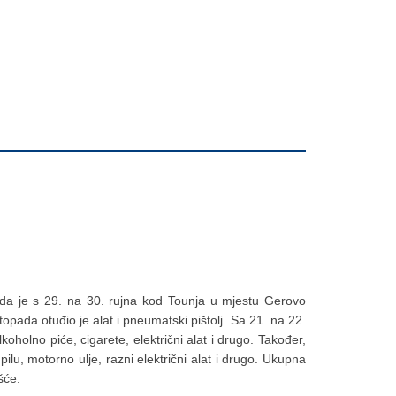
 da je s 29. na 30. rujna kod Tounja u mjestu Gerovo
opada otuđio je alat i pneumatski pištolj. Sa 21. na 22.
oholno piće, cigarete, električni alat i drugo. Također,
ilu, motorno ulje, razni električni alat i drugo. Ukupna
izvješće.