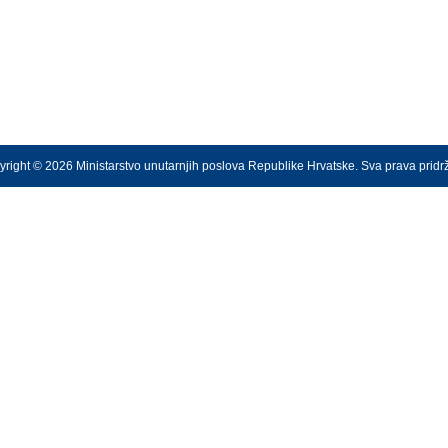
right © 2026 Ministarstvo unutarnjih poslova Republike Hrvatske. Sva prava prid