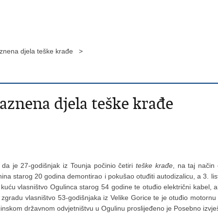
aznena djela teške krađe >
aznena djela teške krađe
 da je 27-godišnjak iz Tounja počinio četiri
teške krađe
, na taj način
a starog 20 godina demontirao i pokušao otuđiti autodizalicu, a 3. list
kuću vlasništvo Ogulinca starog 54 godine te otuđio električni kabel, alk
zgradu vlasništvo 53-godišnjaka iz Velike Gorice te je otuđio motornu p
 Općinskom državnom odvjetništvu u Ogulinu proslijeđeno je Posebno 