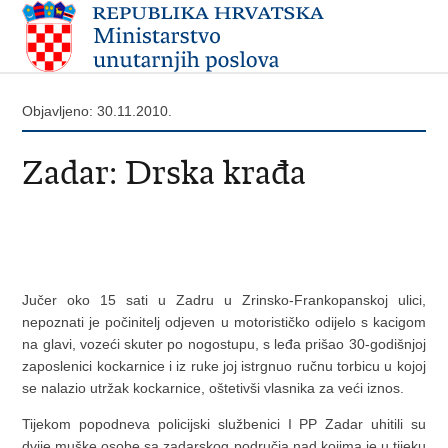
Objavljeno: 30.11.2010.
Zadar: Drska krađa
Jučer oko 15 sati u Zadru u Zrinsko-Frankopanskoj ulici,
nepoznati je počinitelj odjeven u motorističko odijelo s kacigom
na glavi, vozeći skuter po nogostupu, s leđa prišao 30-godišnjoj
zaposlenici kockarnice i iz ruke joj istrgnuo ručnu torbicu u kojoj
se nalazio utržak kockarnice, oštetivši vlasnika za veći iznos.
Tijekom popodneva policijski službenici I PP Zadar uhitili su
dvije muške osobe sa zadarskog područja nad kojima je u tijeku