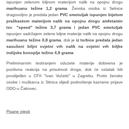
ispunjen zelenom biljnom materijom nalik na opojnu drogu
marihuanu težine 1,2 grama
. Ženska osoba iz Selnice
dragovoljno je predala jedan
PVC smotuljak ispunjen bijelom
praškastom materijom nalik na opojnu drogu amfetamin
tzv
.
"speed" težine 3,7 grama i jedan PVC smotuljak
ispunjen sadržajem zelene biljne materije nalik na opojnu drogu
marihuanu težine 0,8 grama
, dok je
iz torbice predala jedan
sasušeni biljni cvjetni vrh nalik na cvjetni vrh biljke
indijske konoplje težine 4,9 grama
.
Preliminarnim testiranjem oduzete materije dobivena je
pozitivna reakcija na prisutnost droga, dok će ostatak biti
proslijeđen u CFII "Ivan Vučetić" u Zagrebu. Protiv ženske
osobe i muškarca iz Sitnica slijedi podnošenje kaznene prijave
ODO-u Čakovec.
Pisane vijesti