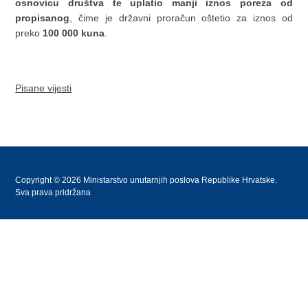
osnovicu društva te uplatio manji iznos poreza od
propisanog
, čime je državni proračun oštetio za iznos od
preko
100 000 kuna
.
Pisane vijesti
Copyright © 2026 Ministarstvo unutarnjih poslova Republike Hrvatske.
Sva prava pridržana