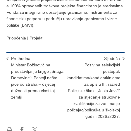
a 100% opravdanih troškova projekta financirano je sredstvima
Fonda za integrirano upravljanje granicama, Instrumenta za
financijsku potporu u području upravljanja granicama i vizne
politike (BMVI).
Priopćenja
|
Projekti
Prethodna
Sljedeća
Ministar Božinović na
Poziv na selekcijski
predstavljanju knjige „Snaga
postupak
Domovine“: Postoji nešto
kandidatima/kandidatkinjama
jače od straha – osjećaj
za upis u III. razred
dužnosti prema vlastitoj
Policijske škole „Josip Jović“
zemlji
za stjecanje strukovne
kvalifikacije za zanimanje
policajac/policajka u školskoj
godini 2026./2027.