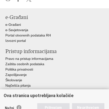
Ispiši
Podijeli
Podijeli
stranicu
na
na
Facebooku
X-
e-Građani
u
e-Građani
e-Savjetovanja
Portal otvorenih podataka RH
Izvozni portal
Pristup informacijama
Pravo na pristup informacijama
Zaštita osobnih podataka
Politika privatnosti
Zapošljavanje
Školovanje
Najčešća pitanja
Važne poveznice
Ova stranica upotrebljava kolačiće
Aplikacije
Prihvaćam
Ne prihvaćam
Nužni
EMN Nacionalna kontaktna točka za Republiku Hrvatsku