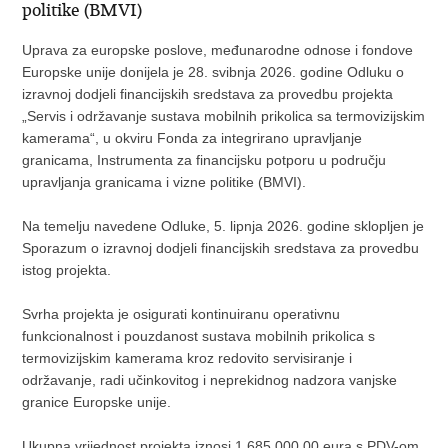
politike (BMVI)
Uprava za europske poslove, međunarodne odnose i fondove
Europske unije donijela je 28. svibnja 2026. godine Odluku o
izravnoj dodjeli financijskih sredstava za provedbu projekta
„Servis i održavanje sustava mobilnih prikolica sa termovizijskim
kamerama“, u okviru Fonda za integrirano upravljanje
granicama, Instrumenta za financijsku potporu u području
upravljanja granicama i vizne politike (BMVI).
Na temelju navedene Odluke, 5. lipnja 2026. godine sklopljen je
Sporazum o izravnoj dodjeli financijskih sredstava za provedbu
istog projekta.
Svrha projekta je osigurati kontinuiranu operativnu
funkcionalnost i pouzdanost sustava mobilnih prikolica s
termovizijskim kamerama kroz redovito servisiranje i
održavanje, radi učinkovitog i neprekidnog nadzora vanjske
granice Europske unije.
Ukupna vrijednost projekta iznosi 1.685.000,00 eura s PDV-om,