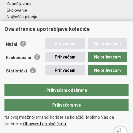
Zapošljavanje
Školovanje
Najčešća pitanja
Ova stranica upotrebljava kolačiće
Važne poveznice
Aplikacije
Prihvaćam
Ne prihvaćam
Nužni
EMN Nacionalna kontaktna točka za Republiku Hrvatsku
Policijske uprave
Prihvaćam
Ne prihvaćam
Funkcionalni
Policijska akademija
Muzej policije
Prihvaćam
Ne prihvaćam
Statistički
Zaklada policijske solidarnosti
Sindikati
Udruge
Prihvaćam odabrane
Dom zdravlja MUP-a
Prihvaćam sve
Povratak na vrh
Na ovoj mrežnoj stranci koriste se kolačići. Molimo Vas da
Copyright © 2026 Ministarstvo unutarnjih poslova Republike Hrvatske.
pročitate
Obavijest o kolačićima.
Uvjeti korištenja
.
Izjava o pristupačnosti
.