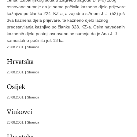
centar Županijskog suda u Zagrebu Jagodu B. (48) zbog
osnovane sumnje da je sama počinila kazneno djelo prijevare
kažnjivo po članku 224. KZ-a, a zajedno s Anom J. J. (52) još
dva kaznena djela prijevare, te kazneno djelo lažnog
predstavljanja kažnjivo po članku 328. KZ-a. Osim navedenih
kaznenih djela postoji osnovano se sumnja da je Ana J. J.
samostalno počinila još 13 ka
23.08.2001. | Stranica
Hrvatska
23.08.2001. | Stranica
Osijek
23.08.2001. | Stranica
Vinkovci
23.08.2001. | Stranica