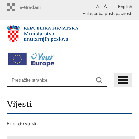
Preskoči
A
English
A
na
Prilagodba pristupačnosti
glavni
sadržaj
Vijesti
Filtrirajte vijesti: