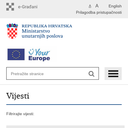
Preskoči
A
English
A
na
Prilagodba pristupačnosti
glavni
sadržaj
Vijesti
Filtrirajte vijesti: