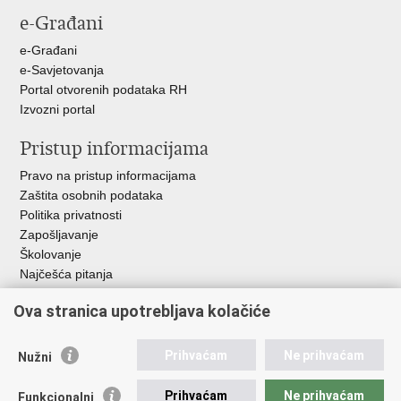
e-Građani
e-Građani
e-Savjetovanja
Portal otvorenih podataka RH
Izvozni portal
Pristup informacijama
Pravo na pristup informacijama
Zaštita osobnih podataka
Politika privatnosti
Zapošljavanje
Školovanje
Najčešća pitanja
Ova stranica upotrebljava kolačiće
Važne poveznice
Aplikacije
Prihvaćam
Ne prihvaćam
Nužni
EMN Nacionalna kontaktna točka za Republiku Hrvatsku
Policijske uprave
Prihvaćam
Ne prihvaćam
Funkcionalni
Policijska akademija