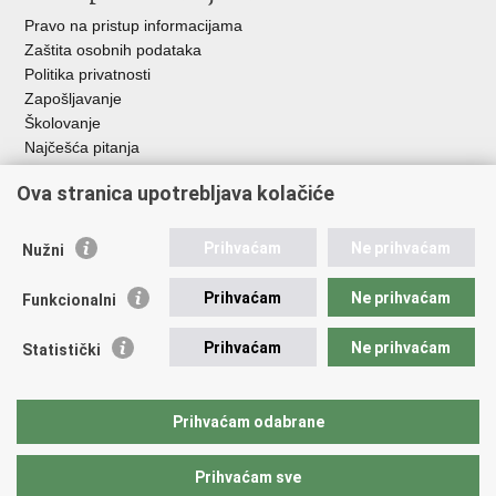
Pravo na pristup informacijama
Zaštita osobnih podataka
Politika privatnosti
Zapošljavanje
Školovanje
Najčešća pitanja
Važne poveznice
Ova stranica upotrebljava kolačiće
Aplikacije
Prihvaćam
Ne prihvaćam
Nužni
EMN Nacionalna kontaktna točka za Republiku Hrvatsku
Policijske uprave
Prihvaćam
Ne prihvaćam
Funkcionalni
Policijska akademija
Muzej policije
Prihvaćam
Ne prihvaćam
Statistički
Zaklada policijske solidarnosti
Sindikati
Udruge
Prihvaćam odabrane
Dom zdravlja MUP-a
Prihvaćam sve