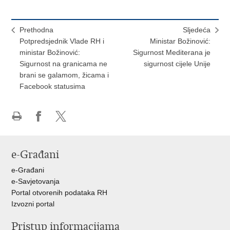
Prethodna
Sljedeća
Potpredsjednik Vlade RH i
Ministar Božinović:
ministar Božinović:
Sigurnost Mediterana je
Sigurnost na granicama ne
sigurnost cijele Unije
brani se galamom, žicama i
Facebook statusima
Ispiši
Podijeli
Podijeli
stranicu
na
na
Facebooku
X-
e-Građani
u
e-Građani
e-Savjetovanja
Portal otvorenih podataka RH
Izvozni portal
Pristup informacijama