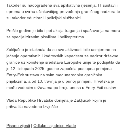
Također su nadograđena sva aplikativna rješenja, IT sustavi i
oprema u svrhu učinkovitijeg provođenja graničnog nadzora te
su također educirani i policijski službenici.
Prošle godine je bilo i pet akcija traganja i spašavanja na moru
sa specijaliziranim plovilima i helikopterima.
Zaključno je istaknula da su sve aktivnosti bile usmjerene na
jačanje operativnih i kadrovskih kapaciteta za nadzor državne
granice uz korištenje sredstava Europske unije te podsjetila da
je 12. listopada 2025. godine
započela postupna primjena
Entry-Exit sustava na svim međunarodnim graničnim
prijelazima, a od 10. travnja je u punoj primjeni. Hrvatska je
među vodećim državama po broju unosa u Entry-Exit sustav.
Vlada Republike Hrvatske donijela je Zaključak kojim je
prihvatila navedeno Izvješće.
Pisane vijesti
|
Odluke i sjednice Vlade