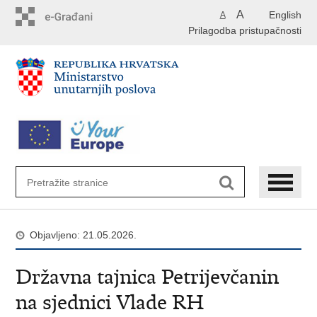
Preskoči
A
English
A
na
Prilagodba pristupačnosti
glavni
sadržaj
Objavljeno: 21.05.2026.
Državna tajnica Petrijevčanin
na sjednici Vlade RH