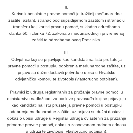
II.
Korisnik besplatne pravne pomoći je tražitelj međunarodne
zaštite, azilant, stranac pod supsidijarnom zaštitom i stranac u
transferu koji koristi pravnu pomoć, sukladno odredbama
članka 60. i članka 72. Zakona o međunarodnoj i privremenoj
zaštiti te odredbama ovog Pravilnika.
III.
Odvjetnici koji se prijavljuju kao kandidati na listu pružatelja
pravne pomoći u postupku odobrenja međunarodne zaštite, uz
prijavu su dužni dostaviti potvrdu o upisu u Hrvatsku
odvjetničku komoru te životopis (vlastoručno potpisan).
Pravnici iz udruga registriranih za pružanje pravne pomoći u
ministarstvu nadležnom za poslove pravosuđa koji se prijavljuju
kao kandidati na listu pružatelja pravne pomoći u postupku
odobrenja međunarodne zaštite, uz prijavu su dužni dostaviti
dokaz o upisu udruge u Registar udruga ovlaštenih za pružanje
primarne pravne pomoći, dokaz o zasnovanom radnom odnosu
u udruzi te životopis (vlastoručno potpisan).