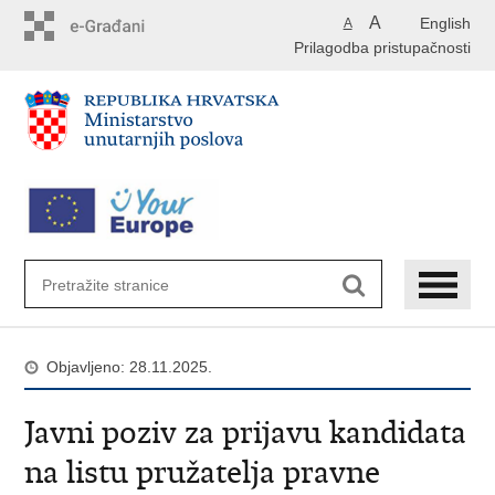
Preskoči
A
English
A
na
Prilagodba pristupačnosti
glavni
sadržaj
Objavljeno: 28.11.2025.
Javni poziv za prijavu kandidata
na listu pružatelja pravne