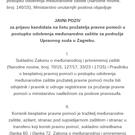
postupku odobrenja međunarodne zaštite (Narodne novine,
broj: 140/15), Ministarstvo unutarnjih poslova objavljuje
JAVNI POZIV
za prijavu kandidata na listu pružatelja pravne pomoći u
postupku odobrenja međunarodne zaštite za područje
Upravnog suda u Zagrebu.
I.
Sukladno Zakonu o međunarodnoj i privremenoj zaštiti
(Narodne novine, broj: 70/15, 127/17, 33/23 i 17/25) i Pravilniku
o besplatnoj pravnoj pomoći u postupku odobrenja
međunarodne zaštite pružatelj pravne pomoći može biti
odvjetnik i pravnik iz udruge registrirane za pružanje pravne
pomoći u ministarstvu nadležnom za poslove pravosuđa.
II.
Korisnik besplatne pravne pomoći je tražitelj međunarodne
zaštite, azilant, stranac pod supsidijarnom zaštitom i stranac u
transferu koji koristi pravnu pomoć, sukladno odredbama
članka 60. i članka 72. Zakona o međunarodnoj i privremenoj