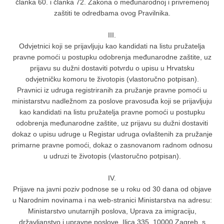
članka 60. i članka 72. Zakona o međunarodnoj i privremenoj
zaštiti te odredbama ovog Pravilnika.
III.
Odvjetnici koji se prijavljuju kao kandidati na listu pružatelja
pravne pomoći u postupku odobrenja međunarodne zaštite, uz
prijavu su dužni dostaviti potvrdu o upisu u Hrvatsku
odvjetničku komoru te životopis (vlastoručno potpisan).
Pravnici iz udruga registriranih za pružanje pravne pomoći u
ministarstvu nadležnom za poslove pravosuđa koji se prijavljuju
kao kandidati na listu pružatelja pravne pomoći u postupku
odobrenja međunarodne zaštite, uz prijavu su dužni dostaviti
dokaz o upisu udruge u Registar udruga ovlaštenih za pružanje
primarne pravne pomoći, dokaz o zasnovanom radnom odnosu
u udruzi te životopis (vlastoručno potpisan).
IV.
Prijave na javni poziv podnose se u roku od 30 dana od objave
u Narodnim novinama i na web-stranici Ministarstva na adresu:
Ministarstvo unutarnjih poslova, Uprava za imigraciju,
državljanstvo i upravne poslove, Ilica 335, 10000 Zagreb, s