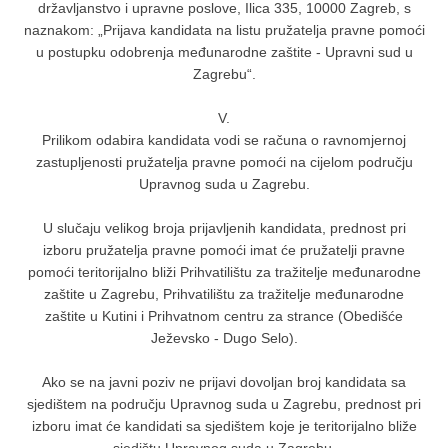
državljanstvo i upravne poslove, Ilica 335, 10000 Zagreb, s
naznakom: „Prijava kandidata na listu pružatelja pravne pomoći
u postupku odobrenja međunarodne zaštite - Upravni sud u
Zagrebu“.
V.
Prilikom odabira kandidata vodi se računa o ravnomjernoj
zastupljenosti pružatelja pravne pomoći na cijelom području
Upravnog suda u Zagrebu.
U slučaju velikog broja prijavljenih kandidata, prednost pri
izboru pružatelja pravne pomoći imat će pružatelji pravne
pomoći teritorijalno bliži Prihvatilištu za tražitelje međunarodne
zaštite u Zagrebu, Prihvatilištu za tražitelje međunarodne
zaštite u Kutini i Prihvatnom centru za strance (Obedišće
Ježevsko - Dugo Selo).
Ako se na javni poziv ne prijavi dovoljan broj kandidata sa
sjedištem na području Upravnog suda u Zagrebu, prednost pri
izboru imat će kandidati sa sjedištem koje je teritorijalno bliže
sjedištu Upravnog suda u Zagrebu.