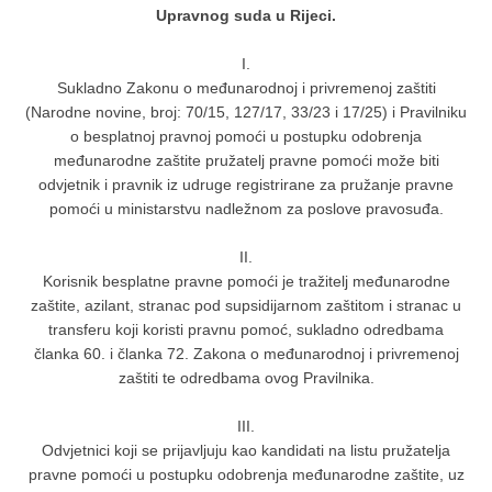
Upravnog suda u Rijeci.
I.
Sukladno Zakonu o međunarodnoj i privremenoj zaštiti
(Narodne novine, broj: 70/15, 127/17, 33/23 i 17/25) i Pravilniku
o besplatnoj pravnoj pomoći u postupku odobrenja
međunarodne zaštite pružatelj pravne pomoći može biti
odvjetnik i pravnik iz udruge registrirane za pružanje pravne
pomoći u ministarstvu nadležnom za poslove pravosuđa.
II.
Korisnik besplatne pravne pomoći je tražitelj međunarodne
zaštite, azilant, stranac pod supsidijarnom zaštitom i stranac u
transferu koji koristi pravnu pomoć, sukladno odredbama
članka 60. i članka 72. Zakona o međunarodnoj i privremenoj
zaštiti te odredbama ovog Pravilnika.
III.
Odvjetnici koji se prijavljuju kao kandidati na listu pružatelja
pravne pomoći u postupku odobrenja međunarodne zaštite, uz