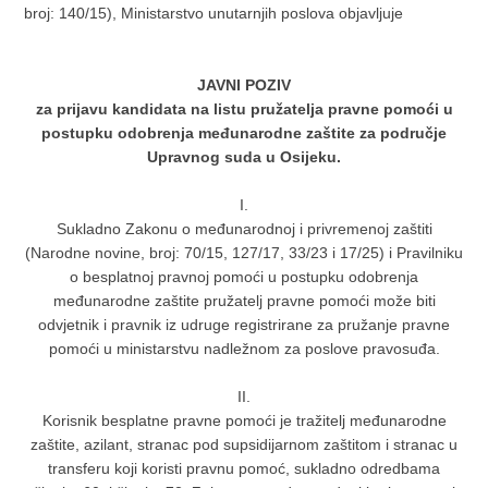
broj: 140/15), Ministarstvo unutarnjih poslova objavljuje
JAVNI POZIV
za prijavu kandidata na listu pružatelja pravne pomoći u
postupku odobrenja međunarodne zaštite za područje
Upravnog suda u Osijeku.
I.
Sukladno Zakonu o međunarodnoj i privremenoj zaštiti
(Narodne novine, broj: 70/15, 127/17, 33/23 i 17/25) i Pravilniku
o besplatnoj pravnoj pomoći u postupku odobrenja
međunarodne zaštite pružatelj pravne pomoći može biti
odvjetnik i pravnik iz udruge registrirane za pružanje pravne
pomoći u ministarstvu nadležnom za poslove pravosuđa.
II.
Korisnik besplatne pravne pomoći je tražitelj međunarodne
zaštite, azilant, stranac pod supsidijarnom zaštitom i stranac u
transferu koji koristi pravnu pomoć, sukladno odredbama