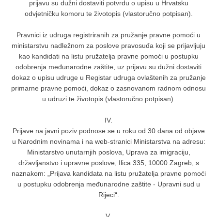
prijavu su dužni dostaviti potvrdu o upisu u Hrvatsku
odvjetničku komoru te životopis (vlastoručno potpisan).
Pravnici iz udruga registriranih za pružanje pravne pomoći u
ministarstvu nadležnom za poslove pravosuđa koji se prijavljuju
kao kandidati na listu pružatelja pravne pomoći u postupku
odobrenja međunarodne zaštite, uz prijavu su dužni dostaviti
dokaz o upisu udruge u Registar udruga ovlaštenih za pružanje
primarne pravne pomoći, dokaz o zasnovanom radnom odnosu
u udruzi te životopis (vlastoručno potpisan).
IV.
Prijave na javni poziv podnose se u roku od 30 dana od objave
u Narodnim novinama i na web-stranici Ministarstva na adresu:
Ministarstvo unutarnjih poslova, Uprava za imigraciju,
državljanstvo i upravne poslove, Ilica 335, 10000 Zagreb, s
naznakom: „Prijava kandidata na listu pružatelja pravne pomoći
u postupku odobrenja međunarodne zaštite - Upravni sud u
Rijeci“.
V.