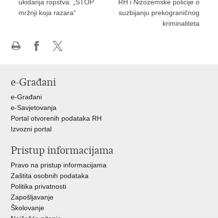
ukidanja ropstva: „STOP
RH i Nizozemske policije o
mržnji koja razara“
suzbijanju prekograničnog
kriminaliteta
Ispiši
Podijeli
Podijeli
stranicu
na
na
Facebooku
X-
e-Građani
u
e-Građani
e-Savjetovanja
Portal otvorenih podataka RH
Izvozni portal
Pristup informacijama
Pravo na pristup informacijama
Zaštita osobnih podataka
Politika privatnosti
Zapošljavanje
Školovanje