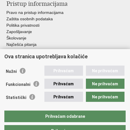
Pristup informacijama
Pravo na pristup informacijama
Zaštita osobnih podataka
Politika privatnosti
Zapošljavanje
Školovanje
Najčešća pitanja
Važne poveznice
Ova stranica upotrebljava kolačiće
Aplikacije
Prihvaćam
Ne prihvaćam
Nužni
EMN Nacionalna kontaktna točka za Republiku Hrvatsku
Policijske uprave
Prihvaćam
Ne prihvaćam
Funkcionalni
Policijska akademija
Muzej policije
Prihvaćam
Ne prihvaćam
Statistički
Zaklada policijske solidarnosti
Sindikati
Udruge
Prihvaćam odabrane
Dom zdravlja MUP-a