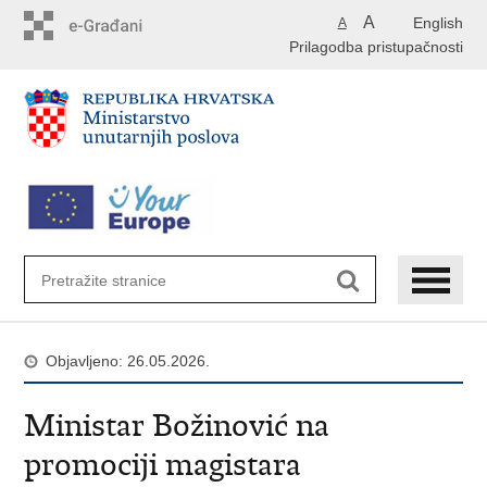
Preskoči
A
English
A
na
Prilagodba pristupačnosti
glavni
sadržaj
Objavljeno: 26.05.2026.
Ministar Božinović na
promociji magistara