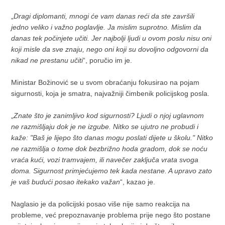
„
Dragi diplomanti, mnogi će vam danas reći da ste završili
jedno veliko i važno poglavlje. Ja mislim suprotno. Mislim da
danas tek počinjete učiti. Jer najbolji ljudi u ovom poslu nisu oni
koji misle da sve znaju, nego oni koji su dovoljno odgovorni da
nikad ne prestanu učiti
“, poručio im je.
Ministar Božinović se u svom obraćanju fokusirao na pojam
sigurnosti, koja je smatra, najvažniji čimbenik policijskog posla.
„
Znate što je zanimljivo kod sigurnosti? Ljudi o njoj uglavnom
ne razmišljaju dok je ne izgube. Nitko se ujutro ne probudi i
kaže: "Baš je lijepo što danas mogu poslati dijete u školu." Nitko
ne razmišlja o tome dok bezbrižno hoda gradom, dok se noću
vraća kući, vozi tramvajem, ili navečer zaključa vrata svoga
doma. Sigurnost primjećujemo tek kada nestane. A upravo zato
je vaš budući posao itekako važan
“, kazao je.
Naglasio je da policijski posao više nije samo reakcija na
probleme, već prepoznavanje problema prije nego što postane