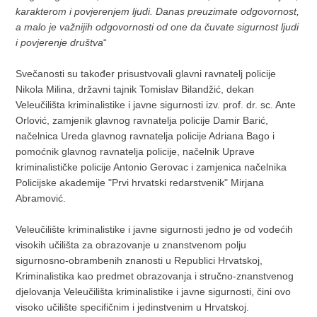
karakterom i povjerenjem ljudi. Danas preuzimate odgovornost,
a malo je važnijih odgovornosti od one da čuvate sigurnost ljudi
i povjerenje društva
“
Svečanosti su također prisustvovali glavni ravnatelj policije
Nikola Milina, državni tajnik Tomislav Bilandžić, dekan
Veleučilišta kriminalistike i javne sigurnosti izv. prof. dr. sc. Ante
Orlović, zamjenik glavnog ravnatelja policije Damir Barić,
načelnica Ureda glavnog ravnatelja policije Adriana Bago i
pomoćnik glavnog ravnatelja policije, načelnik Uprave
kriminalističke policije Antonio Gerovac i zamjenica načelnika
Policijske akademije "Prvi hrvatski redarstvenik" Mirjana
Abramović.
Veleučilište kriminalistike i javne sigurnosti jedno je od vodećih
visokih učilišta za obrazovanje u znanstvenom polju
sigurnosno-obrambenih znanosti u Republici Hrvatskoj,
Kriminalistika kao predmet obrazovanja i stručno-znanstvenog
djelovanja Veleučilišta kriminalistike i javne sigurnosti, čini ovo
visoko učilište specifičnim i jedinstvenim u Hrvatskoj.