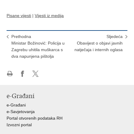
Pisane vijesti
|
Vijesti iz medija
Prethodna
Sljedeća
Ministar Božinović: Policija u
Obavijest o objavi javnih
Zagrebu uhitila muškarca s
natječaja i internih oglasa
dva napunjena pištolja
Ispiši
Podijeli
Podijeli
stranicu
na
na
Facebooku
X-
e-Građani
u
e-Građani
e-Savjetovanja
Portal otvorenih podataka RH
Izvozni portal