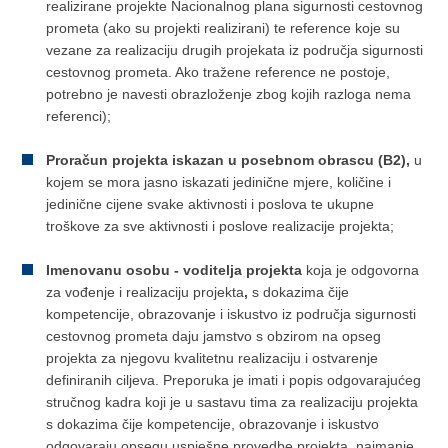
realizirane projekte Nacionalnog plana sigurnosti cestovnog
prometa (ako su projekti realizirani) te reference koje su
vezane za realizaciju drugih projekata iz područja sigurnosti
cestovnog prometa. Ako tražene reference ne postoje,
potrebno je navesti obrazloženje zbog kojih razloga nema
referenci);
Proračun projekta iskazan u posebnom obrascu (B2),
u
kojem se mora jasno iskazati jedinične mjere, količine i
jedinične cijene svake aktivnosti i poslova te ukupne
troškove za sve aktivnosti i poslove realizacije projekta;
Imenovanu osobu - voditelja projekta
koja je odgovorna
za vođenje i realizaciju projekta
,
s dokazima čije
kompetencije, obrazovanje i iskustvo iz područja sigurnosti
cestovnog prometa daju jamstvo s obzirom na opseg
projekta za njegovu kvalitetnu realizaciju i ostvarenje
definiranih ciljeva. Preporuka je imati i popis odgovarajućeg
stručnog kadra koji je u sastavu tima za realizaciju projekta
s dokazima čije kompetencije, obrazovanje i iskustvo
odgovaraju opsegu uspješne provedbe projekta, najmanje