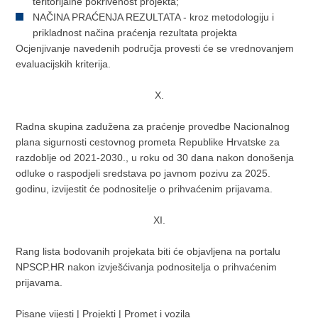
teritorijalne pokrivenost projekta;
NAČINA PRAĆENJA REZULTATA - kroz metodologiju i
prikladnost načina praćenja rezultata projekta
Ocjenjivanje navedenih područja provesti će se vrednovanjem
evaluacijskih kriterija.
X.
Radna skupina zadužena za praćenje provedbe Nacionalnog
plana sigurnosti cestovnog prometa Republike Hrvatske za
razdoblje od 2021-2030., u roku od 30 dana nakon donošenja
odluke o raspodjeli sredstava po javnom pozivu za 2025.
godinu, izvijestit će podnositelje o prihvaćenim prijavama.
XI.
Rang lista bodovanih projekata biti će objavljena na portalu
NPSCP.HR nakon izvješćivanja podnositelja o prihvaćenim
prijavama.
Pisane vijesti
|
Projekti
|
Promet i vozila