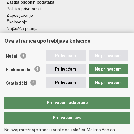
Zaštita osobnih podataka
Politika privatnosti
Zapošljavanje
Školovanje
Najčešća pitanja
Važne poveznice
Ova stranica upotrebljava kolačiće
Aplikacije
Prihvaćam
Ne prihvaćam
Nužni
EMN Nacionalna kontaktna točka za Republiku Hrvatsku
Policijske uprave
Prihvaćam
Ne prihvaćam
Funkcionalni
Policijska akademija
Muzej policije
Prihvaćam
Ne prihvaćam
Statistički
Zaklada policijske solidarnosti
Sindikati
Udruge
Prihvaćam odabrane
Dom zdravlja MUP-a
Prihvaćam sve
Povratak na vrh
Na ovoj mrežnoj stranci koriste se kolačići. Molimo Vas da