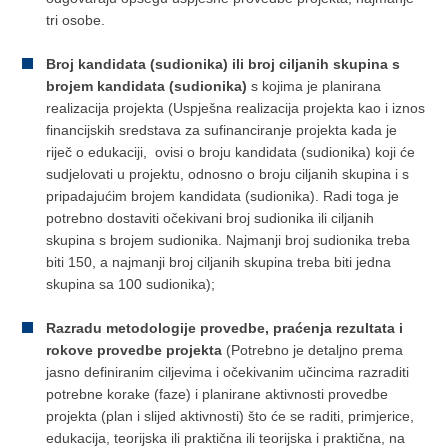
tri osobe.
Broj kandidata (sudionika) ili broj ciljanih skupina s
brojem kandidata (sudionika)
s kojima je planirana
realizacija projekta (Uspješna realizacija projekta kao i iznos
financijskih sredstava za sufinanciranje projekta kada je
riječ o edukaciji, ovisi o broju kandidata (sudionika) koji će
sudjelovati u projektu, odnosno o broju ciljanih skupina i s
pripadajućim brojem kandidata (sudionika). Radi toga je
potrebno dostaviti očekivani broj sudionika ili ciljanih
skupina s brojem sudionika. Najmanji broj sudionika treba
biti 150, a najmanji broj ciljanih skupina treba biti jedna
skupina sa 100 sudionika);
Razradu metodologije provedbe, praćenja rezultata i
rokove provedbe projekta
(Potrebno je detaljno prema
jasno definiranim ciljevima i očekivanim učincima razraditi
potrebne korake (faze) i planirane aktivnosti provedbe
projekta (plan i slijed aktivnosti) što će se raditi, primjerice,
edukacija, teorijska ili praktična ili teorijska i praktična, na