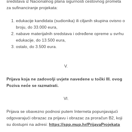
sredstava iz Nacionalnog plana sigurnosti cestovnog prometa
za sufinanciranje projekata:
edukacije kandidata (sudionika) ili ciljanih skupina ovisno o
broju, do 33.000 eura,
nabave materijalnih sredstava i određene opreme u svrhu
edukacije, do 13.500 eura,
ostalo, do 3.500 eura.
V.
Prijava koja ne zadovolji uvjete navedene u točki III. ovog
Poziva neće se razmatrati.
VI.
Prijava se obavezno podnosi putem Interneta popunjavajući
odgovarajući obrazac za prijavu i obrazac za proračun B2, koji
su dostupni na adresi:
https://spp.mup.hr/PrijavaProjekata