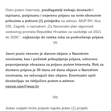
Osim putem Interneta,
predlagatelji trebaju dostaviti i
ispisanu, potpisanu i ovjerenu prijavu sa svim obveznim
prilozima u jednom (1) primjerku
na adresu: MUP RH, Ilica
335, Zagreb, s naznakom „Za Nacionalni plan sigurnosti
cestovnog prometa Republike Hrvatske za razdoblje od 2021.
do 2030.“,
najkasnije do isteka roka za podnošenje prijava
.
VII.
Javni poziv otvoren je danom objave u Narodnim
novinama, kao i početak prikupljanja prijava, odnosno
popunjavanje obrazaca za prijavu putem Interneta. Rok za
dostavu prijava je 30 dana od dana objave u Narodnim
novinama, ne računajući dan objave. Eventualni upiti
dostavljaju se isključivo putem e-adrese:
npscp.spp@mup.hr
VIII.
Jedan subjekt može prijaviti najviše jedan (1) projekt.