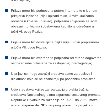
Prijava mora biti podnesena putem Interneta te u jednom
primjerku ispisana (cijeli upisani tekst, u svim kućicama
obrasca u koje se upisivao), potpisana i ovjerena sa svim
obveznim prilozima i dostavljena kao što je određeno u
točki VI. ovog Poziva;
Prijava mora biti dostavljena najkasnije u roku propisanom
u točki VII. ovog Poziva;
Prijava mora biti ovjerena te potpisana od strane odgovorne
osobe (osobe ovlaštene za zastupanje) predlagatelja;
U prijavi se mogu zatražiti sredstva samo za poslove i
djelatnosti koje se ne financiraju po posebnim propisima;
Udio sredstava koji se za realizaciju projekta traži iz
sredstava Nacionalnog plana sigurnosti cestovnog prometa
Republike Hrvatske za razdoblje od 2021. do 2030. može
iznositi
najviše do 70%
ukupnog proračuna projekta -