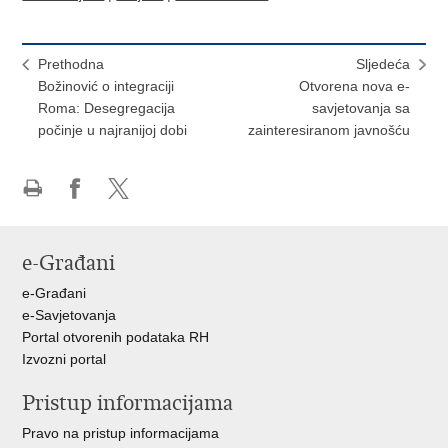
Prethodna
Sljedeća
Božinović o integraciji
Otvorena nova e-
Roma: Desegregacija
savjetovanja sa
počinje u najranijoj dobi
zainteresiranom javnošću
Ispiši
Podijeli
Podijeli
stranicu
na
na
Facebooku
X-
e-Građani
u
e-Građani
e-Savjetovanja
Portal otvorenih podataka RH
Izvozni portal
Pristup informacijama
Pravo na pristup informacijama