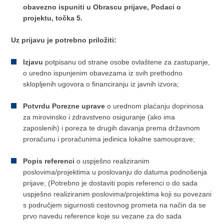
obavezno ispuniti u Obrascu prijave, Podaci o
projektu, točka 5.
Uz prijavu je potrebno priložiti:
Izjavu
potpisanu od strane osobe ovlaštene za zastupanje,
o uredno ispunjenim obavezama iz svih prethodno
sklopljenih ugovora o financiranju iz javnih izvora;
Potvrdu Porezne uprave
o urednom plaćanju doprinosa
za mirovinsko i zdravstveno osiguranje (ako ima
zaposlenih) i poreza te drugih davanja prema državnom
proračunu i proračunima jedinica lokalne samouprave;
Popis referenci
o uspješno realiziranim
poslovima/projektima u poslovanju do datuma podnošenja
prijave; (Potrebno je dostaviti popis referenci o do sada
uspješno realiziranim poslovima/projektima koji su povezani
s područjem sigurnosti cestovnog prometa na način da se
prvo navedu reference koje su vezane za do sada