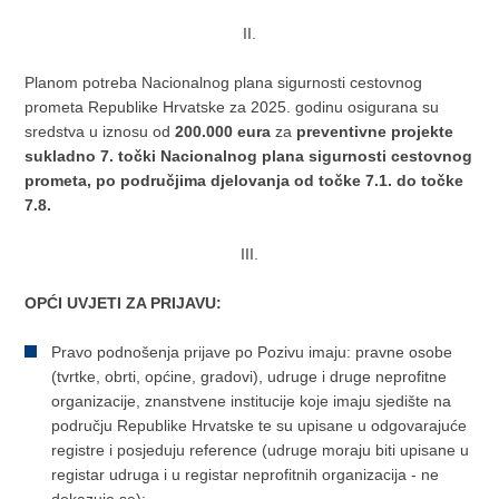
II.
Planom potreba Nacionalnog plana sigurnosti cestovnog
prometa Republike Hrvatske za 2025. godinu osigurana su
sredstva u iznosu od
200.000 eura
za
preventivne projekte
sukladno 7. točki Nacionalnog plana sigurnosti cestovnog
prometa, po područjima djelovanja od točke 7.1. do točke
7.8.
III.
OPĆI UVJETI ZA PRIJAVU:
Pravo podnošenja prijave po Pozivu imaju: pravne osobe
(tvrtke, obrti, općine, gradovi), udruge i druge neprofitne
organizacije, znanstvene institucije koje imaju sjedište na
području Republike Hrvatske te su upisane u odgovarajuće
registre i posjeduju reference (udruge moraju biti upisane u
registar udruga i u registar neprofitnih organizacija - ne
dokazuje se);