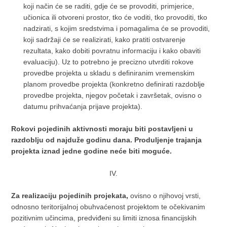
koji način će se raditi, gdje će se provoditi, primjerice,
učionica ili otvoreni prostor, tko će voditi, tko provoditi, tko
nadzirati, s kojim sredstvima i pomagalima će se provoditi,
koji sadržaji će se realizirati, kako pratiti ostvarenje
rezultata, kako dobiti povratnu informaciju i kako obaviti
evaluaciju). Uz to potrebno je precizno utvrditi rokove
provedbe projekta u skladu s definiranim vremenskim
planom provedbe projekta (konkretno definirati razdoblje
provedbe projekta, njegov početak i završetak, ovisno o
datumu prihvaćanja prijave projekta).
Rokovi pojedinih aktivnosti moraju biti postavljeni u
razdoblju od najduže godinu dana. Produljenje trajanja
projekta iznad jedne godine neće biti moguće.
IV.
Za realizaciju pojedinih projekata,
ovisno o njihovoj vrsti,
odnosno teritorijalnoj obuhvaćenost projektom te očekivanim
pozitivnim učincima, predviđeni su limiti iznosa financijskih