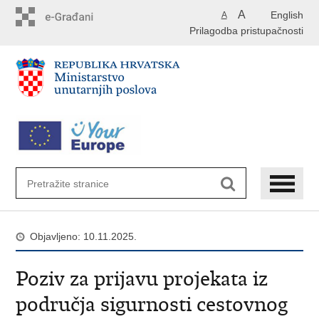
Preskoči
A
English
A
na
Prilagodba pristupačnosti
glavni
sadržaj
Objavljeno: 10.11.2025.
Poziv za prijavu projekata iz
područja sigurnosti cestovnog