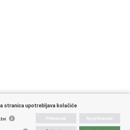
a stranica upotrebljava kolačiće
ažne poveznice
Prihvaćam
Ne prihvaćam
žni
ikacije