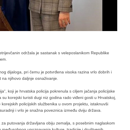
etrijevčanin održala je sastanak s veleposlanikom Republike
jem.
og dijaloga, pri čemu je potvrđena visoka razina vrlo dobrih i
t na njihovo daljnje osnaživanje.
a“, koji je hrvatska policija pokrenula s ciljem jačanja policijske
su korejski turisti dugi niz godina rado viđeni gosti u Hrvatskoj,
 korejskih policijskih službenika u ovom projektu, istaknuvši
j suradnji i vrlo je snažna poveznica između dviju država.
eta za putovanja državljana obiju zemalja, s posebnim naglaskom
u međusobnog upoznavanja kulture, tradicije i društvenih