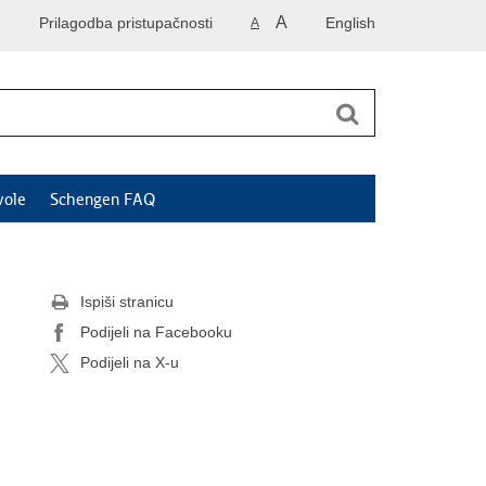
A
Prilagodba pristupačnosti
English
A
vole
Schengen FAQ
Ispiši stranicu
Podijeli na Facebooku
Podijeli na X-u