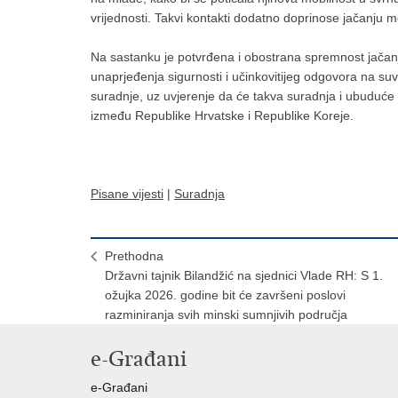
vrijednosti. Takvi kontakti dodatno doprinose jačanju 
Na sastanku je potvrđena i obostrana spremnost jačanj
unaprjeđenja sigurnosti i učinkovitijeg odgovora na suv
suradnje, uz uvjerenje da će takva suradnja i ubuduće 
između Republike Hrvatske i Republike Koreje.
Pisane vijesti
|
Suradnja
Prethodna
Državni tajnik Bilandžić na sjednici Vlade RH: S 1.
ožujka 2026. godine bit će završeni poslovi
razminiranja svih minski sumnjivih područja
e-Građani
e-Građani