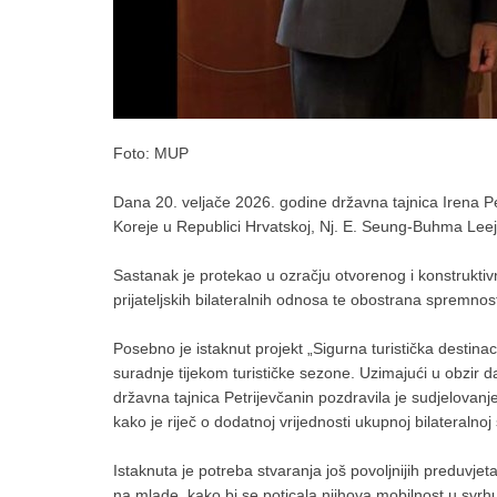
Foto: MUP
Dana 20. veljače 2026. godine državna tajnica Irena P
Koreje u Republici Hrvatskoj, Nj. E. Seung-Buhma Lee
Sastanak je protekao u ozračju otvorenog i konstruktivn
prijateljskih bilateralnih odnosa te obostrana spremnos
Posebno je istaknut projekt „Sigurna turistička destinacij
suradnje tijekom turističke sezone. Uzimajući u obzir da 
državna tajnica Petrijevčanin pozdravila je sudjelovanje
kako je riječ o dodatnoj vrijednosti ukupnoj bilateralno
Istaknuta je potreba stvaranja još povoljnijih preduvj
na mlade, kako bi se poticala njihova mobilnost u svrh