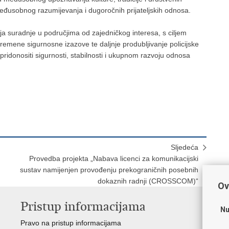
međusobnog razumijevanja i dugoročnih prijateljskih odnosa.
a suradnje u područjima od zajedničkog interesa, s ciljem
remene sigurnosne izazove te daljnje produbljivanje policijske
pridonositi sigurnosti, stabilnosti i ukupnom razvoju odnosa
Sljedeća
Provedba projekta „Nabava licenci za komunikacijski
sustav namijenjen provođenju prekograničnih posebnih
dokaznih radnji (CROSSCOM)“
Ov
Pristup informacijama
V
Nu
Pravo na pristup informacijama
Apl