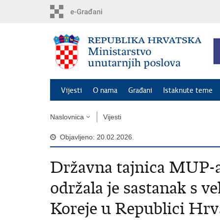
Preskoči
na
glavni
sadržaj
Vijesti
O nama
Građani
Istaknute teme
Naslovnica
Vijesti
Objavljeno: 20.02.2026.
Državna tajnica MUP-a 
održala je sastanak s 
Koreje u Republici Hr