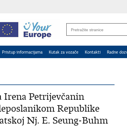
Pristup informacijama
Kutak za vozače
Kontakti
Radne doz
Irena Petrijevčanin
veleposlanikom Republike
vatskoj Nj. E. Seung-Buhm