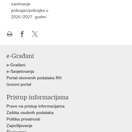
zanimanje
policajac/policajka u
2026./2027. godini
Ispiši
Podijeli
Podijeli
stranicu
na
na
Facebooku
X-
e-Građani
u
e-Građani
e-Savjetovanja
Portal otvorenih podataka RH
Izvozni portal
Pristup informacijama
Pravo na pristup informacijama
Zaštita osobnih podataka
Politika privatnosti
Zapošljavanje
Školovanje