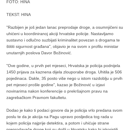
FOTO: HINA
TEKST: HINA
"Razbijen je još jedan lanac preprodaje droge, a osumnjičeni su
uhićeni u koordiniranoj akciji hrvatske policije. Nastavljamo
sustavno i odlučno suzbijati kriminalitet povezan s drogama te
štititi sigurnost građana", objavio je na svom x profilu ministar
unutarnjih poslova Davor Božinović.
"Ove godine, u prvih pet mjeseci, Hrvatska je policija podnijela
1450 prijava za kaznena dijela zlouporabe droga. Uhitila je 506
pojedinaca. Dakle, 35 posto više nego u istom razdoblju u prvih
pet mjeseci prošle godine", kazao je Božinović u izjavi
novinarima nakon konferencije o prekršajnom pravu na
zagrebačkom Pravnom fakultetu.
Dodao je kako ti podaci govore da je policija vrlo predana svom
poslu te da je akcija na Pagu upravo posljedica tog rada u
kojem policija najprije detektira, a potom i uhićuje strane
preprodavače droge koji su došli u Hrvatsku kako bi iskoristili