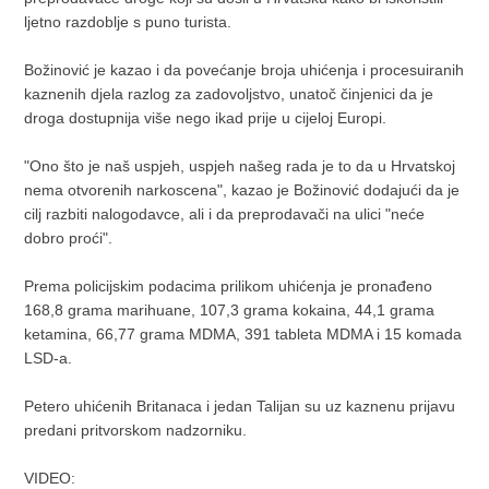
ljetno razdoblje s puno turista.
Božinović je kazao i da povećanje broja uhićenja i procesuiranih
kaznenih djela razlog za zadovoljstvo, unatoč činjenici da je
droga dostupnija više nego ikad prije u cijeloj Europi.
"Ono što je naš uspjeh, uspjeh našeg rada je to da u Hrvatskoj
nema otvorenih narkoscena", kazao je Božinović dodajući da je
cilj razbiti nalogodavce, ali i da preprodavači na ulici "neće
dobro proći".
Prema policijskim podacima prilikom uhićenja je pronađeno
168,8 grama marihuane, 107,3 grama kokaina, 44,1 grama
ketamina, 66,77 grama MDMA, 391 tableta MDMA i 15 komada
LSD-a.
Petero uhićenih Britanaca i jedan Talijan su uz kaznenu prijavu
predani pritvorskom nadzorniku.
VIDEO: