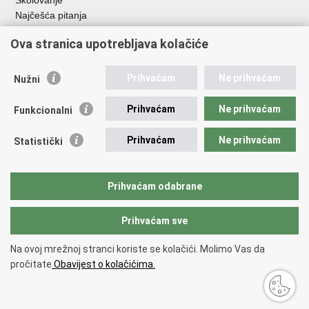
Najčešća pitanja
Važne poveznice
Ova stranica upotrebljava kolačiće
Aplikacije
Prihvaćam
Ne prihvaćam
Nužni
EMN Nacionalna kontaktna točka za Republiku Hrvatsku
Policijske uprave
Prihvaćam
Ne prihvaćam
Funkcionalni
Policijska akademija
Muzej policije
Prihvaćam
Ne prihvaćam
Statistički
Zaklada policijske solidarnosti
Sindikati
Udruge
Prihvaćam odabrane
Dom zdravlja MUP-a
Prihvaćam sve
Povratak na vrh
Na ovoj mrežnoj stranci koriste se kolačići. Molimo Vas da
Copyright © 2026 Ministarstvo unutarnjih poslova Republike Hrvatske.
pročitate
Obavijest o kolačićima.
Uvjeti korištenja
.
Izjava o pristupačnosti
.