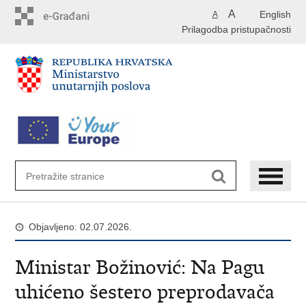
Preskoči
A
English
A
na
Prilagodba pristupačnosti
glavni
sadržaj
Objavljeno: 02.07.2026.
Ministar Božinović: Na Pagu
uhićeno šestero preprodavača