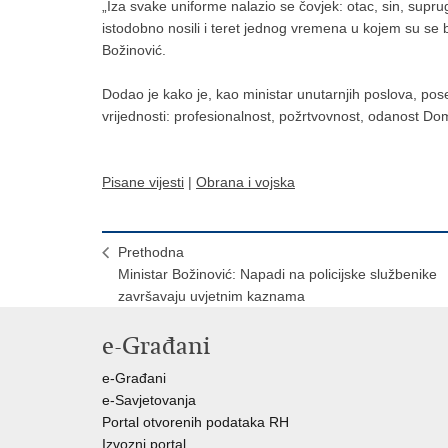
„Iza svake uniforme nalazio se čovjek: otac, sin, suprug, p
istodobno nosili i teret jednog vremena u kojem su se br
Božinović.
Dodao je kako je, kao ministar unutarnjih poslova, pos
vrijednosti: profesionalnost, požrtvovnost, odanost D
Pisane vijesti
|
Obrana i vojska
Prethodna
Ministar Božinović: Napadi na policijske službenike
završavaju uvjetnim kaznama
e-Građani
e-Građani
e-Savjetovanja
Portal otvorenih podataka RH
Izvozni portal