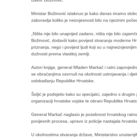
Davor Božinović.
Ministar Božinović istaknuo je kako danas imamo slobo
zaboravlja koliko je neizvjesnosti bilo na njezinim poče
„Ništa nije bilo unaprijed zadano, ništa nije bilo zajamče
Božinović, dodavši kako povijest stvaranja moderne Hrv
priznanja, nego i povijest ljudi koji su u najneizvjesnij
dužnosti prema vlastitoj zemlji.
Autori knjige, general Mladen Markač i ratni zapovjedni
se obraćanjima osvrnuli na okolnosti ustrojavanja i djel
oslobađanju Republike Hrvatske.
Šoljić je podsjetio kako su specijalci, zajedno s drugi
organizaciji hrvatske vojske te obrani Republike Hrvats
General Markač naglasio je posebnost hrvatskog ratnog 
povijesnih procesa, upravo iz policije nastajala hrvatsk
U okolnostima stvaranja države, Ministarstvo unutarnjih