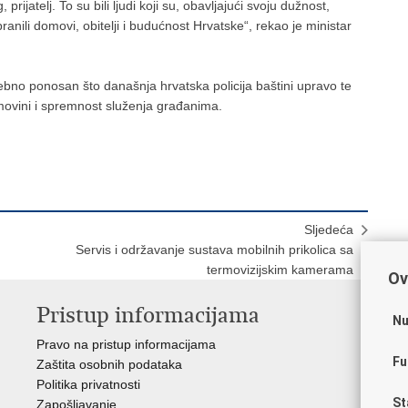
rijatelj. To su bili ljudi koji su, obavljajući svoju dužnost,
anili domovi, obitelji i budućnost Hrvatske“, rekao je ministar
ebno ponosan što današnja hrvatska policija baštini upravo te
omovini i spremnost služenja građanima.
Sljedeća
Servis i održavanje sustava mobilnih prikolica sa
termovizijskim kamerama
Ov
Pristup informacijama
V
Nu
Pravo na pristup informacijama
Apl
Fu
Zaštita osobnih podataka
EMN
Politika privatnosti
Pol
St
Zapošljavanje
Pol