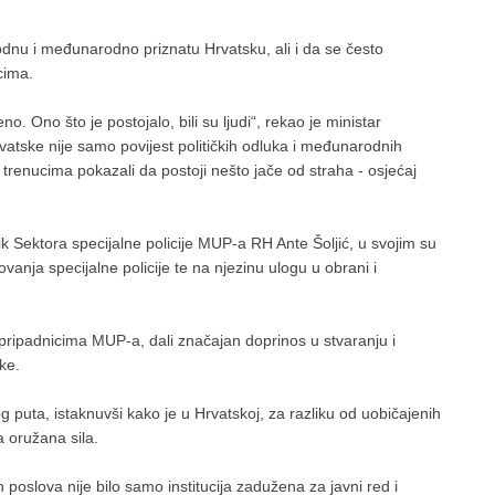
dnu i međunarodno priznatu Hrvatsku, ali i da se često
cima.
no. Ono što je postojalo, bili su ljudi“, rekao je ministar
atske nije samo povijest političkih odluka i međunarodnih
im trenucima pokazali da postoji nešto jače od straha - osjećaj
k Sektora specijalne policije MUP-a RH Ante Šoljić, u svojim su
ovanja specijalne policije te na njezinu ulogu u obrani i
m pripadnicima MUP-a, dali značajan doprinos u stvaranju i
ke.
puta, istaknuvši kako je u Hrvatskoj, za razliku od uobičajenih
a oružana sila.
 poslova nije bilo samo institucija zadužena za javni red i