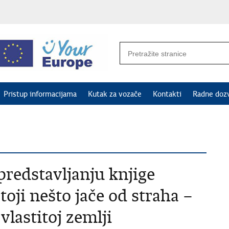
Pristup informacijama
Kutak za vozače
Kontakti
Radne doz
predstavljanju knjige
oji nešto jače od straha –
vlastitoj zemlji