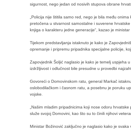
sigurnost, nego jedan od nosivih stupova obrane hrvat
„Policija nije štitila samo red, nego je bila među onima
pretočena u stvarnost samostalne i suverene hrvatske d
knjiga o karakteru jedne generacije“, kazao je ministar
Tijekom predstavljanja istaknuto je kako je Zapovjedniš
opremanje i pripremu pripadnika specijalne policije, ko
Zapovjednik Šoljić naglasio je kako je temelj uspjeha u
izdržljivost i odlučnost bile presudne u provedbi najzah
Govoreći o Domovinskom ratu, general Markač istakn
oslobodilačkom i časnom ratu, a posebnu je poruku upu
vojske.
„Našim mladim pripadnicima koji nose odoru hrvatske po
služe svojoj Domovini, kao što su to činili njihovi vet
Ministar Božinović zaključno je naglasio kako je svaka v