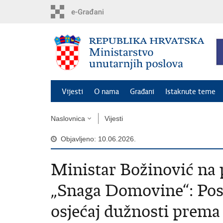
Preskoči
na
glavni
sadržaj
Vijesti
O nama
Građani
Istaknute teme
Naslovnica
Vijesti
Objavljeno: 10.06.2026.
Ministar Božinović na 
„Snaga Domovine“: Post
osjećaj dužnosti prema 