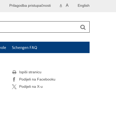
A
Prilagodba pristupačnosti
English
A
vole
Schengen FAQ
Ispiši stranicu
Podijeli na Facebooku
Podijeli na X-u