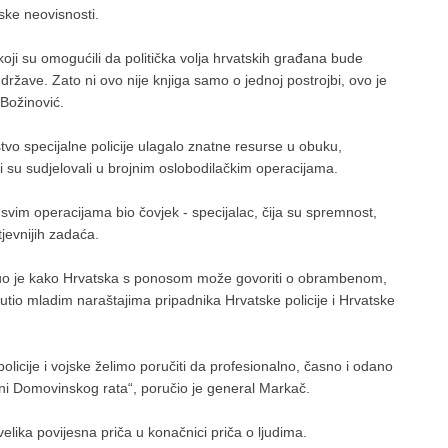
ske neovisnosti.
 koji su omogućili da politička volja hrvatskih građana bude
ržave. Zato ni ovo nije knjiga samo o jednoj postrojbi, ovo je
 Božinović.
tvo specijalne policije ulagalo znatne resurse u obuku,
ji su sudjelovali u brojnim oslobodilačkim operacijama.
 svim operacijama bio čovjek - specijalac, čija su spremnost,
tjevnijih zadaća.
uo je kako Hrvatska s ponosom može govoriti o obrambenom,
tio mladim naraštajima pripadnika Hrvatske policije i Hrvatske
licije i vojske želimo poručiti da profesionalno, časno i odano
erani Domovinskog rata“, poručio je general Markač.
elika povijesna priča u konačnici priča o ljudima.