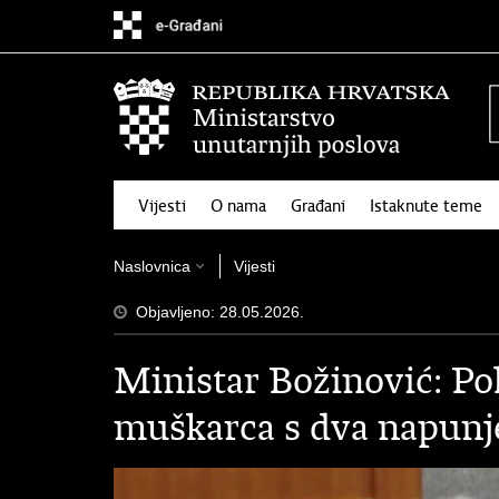
Preskoči
na
glavni
sadržaj
Vijesti
O nama
Građani
Istaknute teme
Naslovnica
Vijesti
Objavljeno: 28.05.2026.
Ministar Božinović: Pol
muškarca s dva napunje