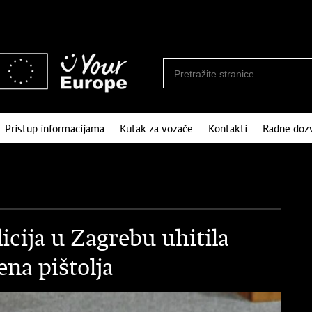
Pristup informacijama
Kutak za vozače
Kontakti
Radne doz
icija u Zagrebu uhitila
na pištolja