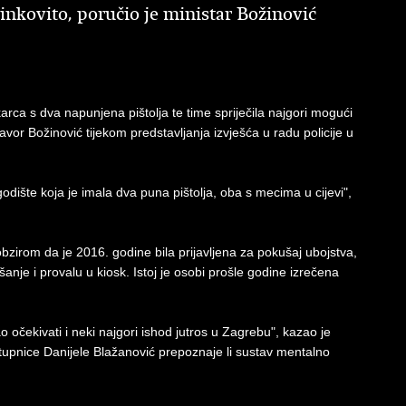
činkovito, poručio je ministar Božinović
karca s dva napunjena pištolja te time spriječila najgori mogući
vor Božinović tijekom predstavljanja izvješća u radu policije u
 godište koja je imala dva puna pištolja, oba s mecima u cijevi",
 obzirom da je 2016. godine bila prijavljena za pokušaj ubojstva,
šanje i provalu u kiosk. Istoj je osobi prošle godine izrečena
ao očekivati i neki najgori ishod jutros u Zagrebu", kazao je
tupnice Danijele Blažanović prepoznaje li sustav mentalno