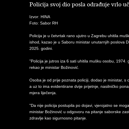
Policija svoj dio posla odrađuje vrlo u
Izvor: HINA
Foto: Sabor RH
Policija je u četvrtak rano ujutro u Zagrebu uhitila muš
ishod, kazao je u Saboru ministar unutarnjih poslova Da
2025. godini.
"Policija je jutros iza 6 sati uhitila mušku osobu, 1974.
rekao je ministar Božinović.
Osoba je od prije poznata policiji, dodao je ministar, s
a uz to ima evidentirane dvije prijetnje, nasilničko pona
mjera liječenja.
"Da nije policija postupila po dojavi, vjerojatno se mog
ministar Božinović u odgovoru na pitanje saborske zas
zdravlje kao sigurnosno pitanje.