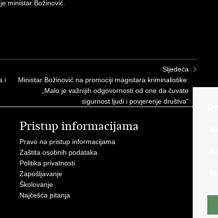
 je ministar Božinović.
Sljedeća
 i
Ministar Božinović na promociji magistara kriminalistike:
„Malo je važnijih odgovornosti od one da čuvate
sigurnost ljudi i povjerenje društva"
Ov
Pristup informacijama
V
Nu
Pravo na pristup informacijama
Apl
Fu
Zaštita osobnih podataka
EMN
Politika privatnosti
Pol
St
Zapošljavanje
Pol
Školovanje
Muz
Najčešća pitanja
Zak
Sin
Ud