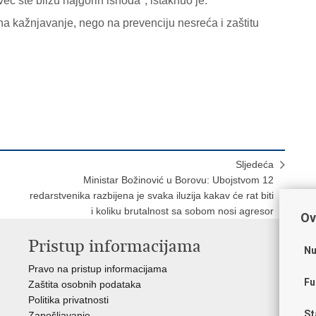
eć ste blizu najgorih ishoda", istaknuo je.
a kažnjavanje, nego na prevenciju nesreća i zaštitu
Sljedeća
Ministar Božinović u Borovu: Ubojstvom 12
redarstvenika razbijena je svaka iluzija kakav će rat biti
i koliku brutalnost sa sobom nosi agresor
Ov
Pristup informacijama
V
Nu
Pravo na pristup informacijama
Apl
Fu
Zaštita osobnih podataka
EMN
Politika privatnosti
Pol
St
Zapošljavanje
Pol