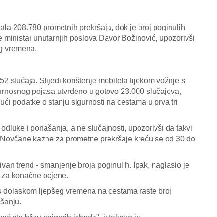
irala 208.780 prometnih prekršaja, dok je broj poginulih
 ministar unutarnjih poslova Davor Božinović, upozorivši
eg vremena.
52 slučaja. Slijedi korištenje mobitela tijekom vožnje s
gurnosnog pojasa utvrđeno u gotovo 23.000 slučajeva,
jući podatke o stanju sigurnosti na cestama u prva tri
 odluke i ponašanja, a ne slučajnosti, upozorivši da takvi
a. Novčane kazne za prometne prekršaje kreću se od 30 do
tivan trend - smanjenje broja poginulih. Ipak, naglasio je
o za konačne ocjene.
 s dolaskom ljepšeg vremena na cestama raste broj
ašanju.