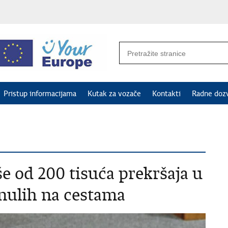
Pristup informacijama
Kutak za vozače
Kontakti
Radne doz
e od 200 tisuća prekršaja u
inulih na cestama