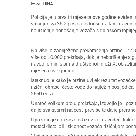
Izvor: HINA
Policija je u prva tri mjeseca ove godine evident
smanjen za 36,2 posto u odnosu na lani, naveo je
na rizičnije ponašanje vozača s dolaskom toplij
Najviše je zabilježeno prekoračenja brzine - 72.3
više od 10.000 prekršaja, dok je nekorištenje si
naveo je ministar na društvenoj mreži X, objavlju
mjeseca ove godine.
Istaknuo je kako je brzina uvijek rezultat vozačke
rizični obrasci često vode do najtežih posljedic
2650 eura.
Unatoč velikom broju prekršaja, izdvojio je i pozi
da je svaka smrt na cesti previše te da je preran
Upozorio je i na sezonske rizike, navodeći kako
motociklista, ali i sklonost vozača rizičnijem pon