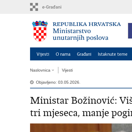
Preskoči
na
glavni
sadržaj
Vijesti
O nama
Građani
Istaknute teme
Naslovnica
Vijesti
Objavljeno: 03.05.2026.
Ministar Božinović: Viš
tri mjeseca, manje pog