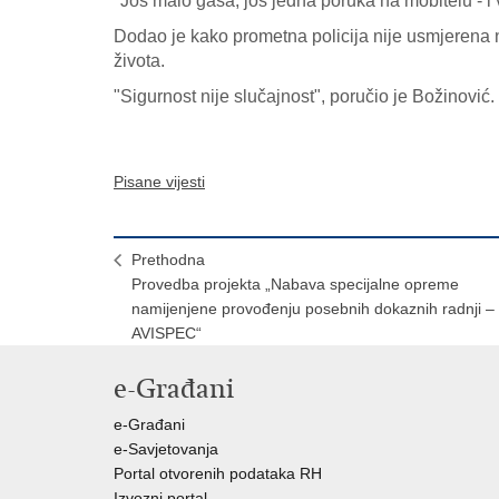
"Još malo gasa, još jedna poruka na mobitelu - i v
Dodao je kako prometna policija nije usmjerena n
života.
"Sigurnost nije slučajnost", poručio je Božinović.
Pisane vijesti
Prethodna
Provedba projekta „Nabava specijalne opreme
namijenjene provođenju posebnih dokaznih radnji –
AVISPEC“
e-Građani
e-Građani
e-Savjetovanja
Portal otvorenih podataka RH
Izvozni portal