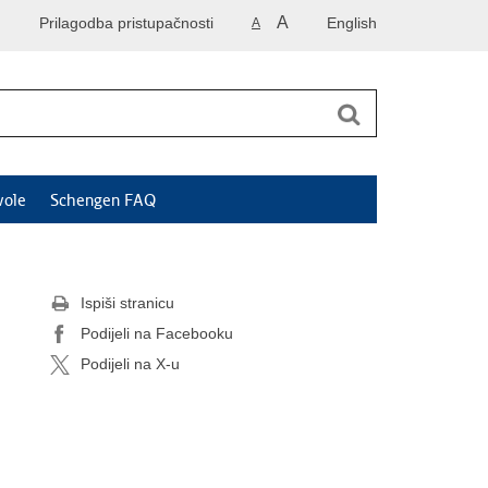
A
Prilagodba pristupačnosti
English
A
vole
Schengen FAQ
Ispiši stranicu
Podijeli na Facebooku
Podijeli na X-u