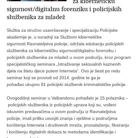
za kibernetičku
sigurnost/digitalnu forenziku i policijskih
službenika za mladež
Služba za stručno usavršavanje i specijalizaciju Policijske
akademije je, u suradnji sa Službom kibernetičke
sigurnosti Ravnateljstva policije, održala edukaciju policijskih
službenika za kibernetičku sigurnost/digitalnu forenziku i
policijskih službenika za mladež u ovom području, kroz program
specijalističkog seminara „Istraživanje seksualnih kaznenih
djela na štetu djece putem Interneta“. Ovo je šesti po redu
seminar koji se provodi od 2014. godine te ga je
pohađao ukupno 81 policijski službenik kriminalističke policije.
Ovogodišnji seminar u Valbandonu pohađalo je 15 polaznika –
policijskih službenika iz policijskih uprava koji su, vođeni
iskusnim predavačima u ovom području iz Ravnateljstva
policije, imali priliku usvojiti znanja i vještine u područjima
korištenja Interneta i društvenih mreža, pronalaženju, fiksiranju
i korištenju digitalnih dokaza te metodama identifikacije i