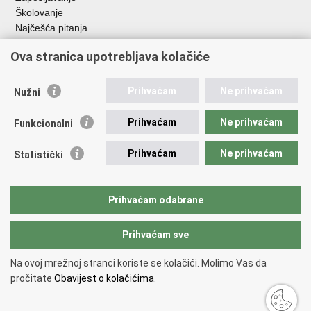
Školovanje
Najčešća pitanja
Ova stranica upotrebljava kolačiće
Važne poveznice
Aplikacije
Prihvaćam
Ne prihvaćam
Nužni
EMN Nacionalna kontaktna točka za Republiku Hrvatsku
Policijske uprave
Prihvaćam
Ne prihvaćam
Funkcionalni
Policijska akademija
Muzej policije
Prihvaćam
Ne prihvaćam
Statistički
Zaklada policijske solidarnosti
Sindikati
Udruge
Prihvaćam odabrane
Dom zdravlja MUP-a
Prihvaćam sve
Povratak na vrh
Na ovoj mrežnoj stranci koriste se kolačići. Molimo Vas da
Copyright © 2026 Ministarstvo unutarnjih poslova Republike Hrvatske.
pročitate
Obavijest o kolačićima.
Uvjeti korištenja
.
Izjava o pristupačnosti
.