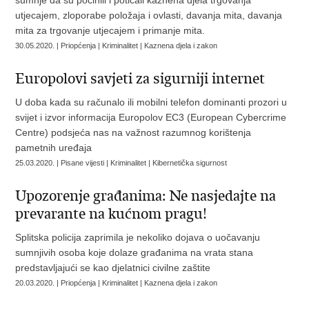
sumnje da su počinili i poticali kaznena djela trgovanja
utjecajem, zloporabe položaja i ovlasti, davanja mita, davanja
mita za trgovanje utjecajem i primanje mita.
30.05.2020. | Priopćenja | Kriminalitet | Kaznena djela i zakon
Europolovi savjeti za sigurniji internet
U doba kada su računalo ili mobilni telefon dominanti prozori u
svijet i izvor informacija Europolov EC3 (European Cybercrime
Centre) podsjeća nas na važnost razumnog korištenja
pametnih uređaja
25.03.2020. | Pisane vijesti | Kriminalitet | Kibernetička sigurnost
Upozorenje građanima: Ne nasjedajte na
prevarante na kućnom pragu!
Splitska policija zaprimila je nekoliko dojava o uočavanju
sumnjivih osoba koje dolaze građanima na vrata stana
predstavljajući se kao djelatnici civilne zaštite
20.03.2020. | Priopćenja | Kriminalitet | Kaznena djela i zakon