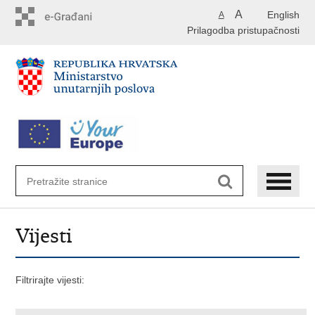
Preskoči
A
English
A
na
Prilagodba pristupačnosti
glavni
sadržaj
Vijesti
Filtrirajte vijesti: