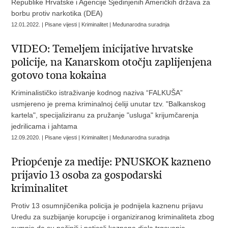
Republike Hrvatske i Agencije Sjedinjenih Američkih država za
borbu protiv narkotika (DEA)
12.01.2022. | Pisane vijesti | Kriminalitet | Međunarodna suradnja
VIDEO: Temeljem inicijative hrvatske
policije, na Kanarskom otočju zaplijenjena
gotovo tona kokaina
Kriminalističko istraživanje kodnog naziva “FALKUŠA”
usmjereno je prema kriminalnoj ćeliji unutar tzv. "Balkanskog
kartela", specijaliziranu za pružanje "usluga" krijumčarenja
jedrilicama i jahtama
12.09.2020. | Pisane vijesti | Kriminalitet | Međunarodna suradnja
Priopćenje za medije: PNUSKOK kazneno
prijavio 13 osoba za gospodarski
kriminalitet
Protiv 13 osumnjičenika policija je podnijela kaznenu prijavu
Uredu za suzbijanje korupcije i organiziranog kriminaliteta zbog