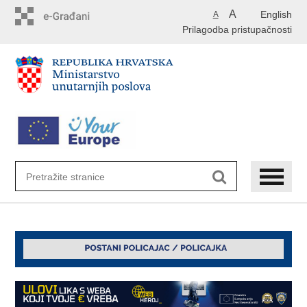
Preskoči
A
English
A
na
Prilagodba pristupačnosti
glavni
sadržaj