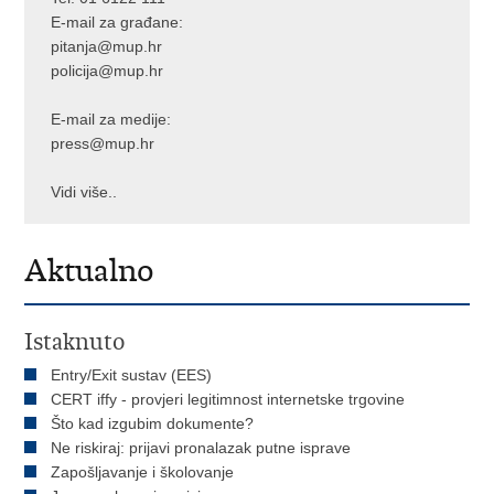
E-mail za građane:
pitanja@mup.hr
policija@mup.hr
E-mail za medije:
press@mup.hr
Vidi više..
Aktualno
Istaknuto
Entry/Exit sustav (EES)
CERT iffy - provjeri legitimnost internetske trgovine
Što kad izgubim dokumente?
Ne riskiraj: prijavi pronalazak putne isprave
Zapošljavanje i školovanje