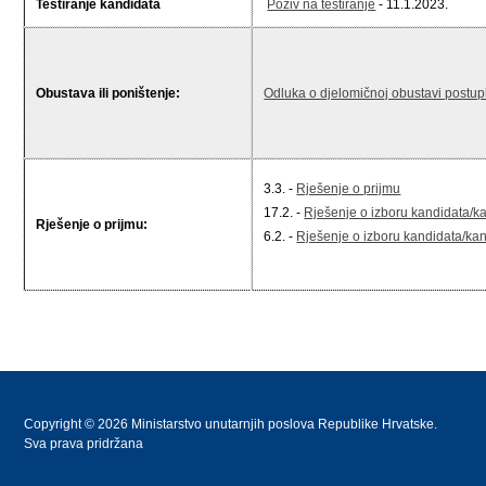
Testiranje kandidata
Poziv na testiranje
- 11.1.2023.
Obustava ili poništenje:
Odluka o djelomičnoj obustavi postup
3.3. -
Rješenje o prijmu
17.2. -
Rješenje o izboru kandidata/ka
Rješenje o prijmu:
6.2. -
Rješenje o izboru kandidata/kan
Copyright © 2026 Ministarstvo unutarnjih poslova Republike Hrvatske.
Sva prava pridržana