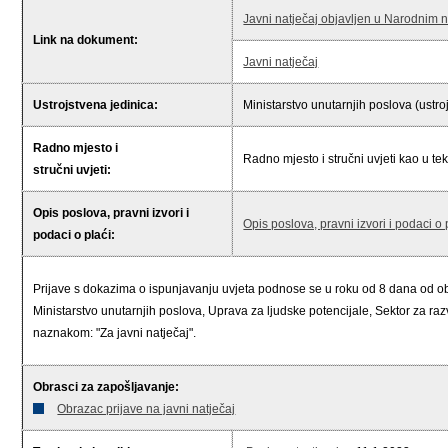
Javni natječaj objavljen u Narodnim
Link na dokument:
Javni natječaj
Ustrojstvena jedinica:
Ministarstvo unutarnjih poslova (ustro
Radno mjesto i
Radno mjesto i stručni uvjeti kao u te
stručni uvjeti:
Opis poslova, pravni izvori i
Opis poslova, pravni izvori i podaci o 
podaci o plaći:
Prijave s dokazima o ispunjavanju uvjeta podnose se u roku od 8 dana od 
Ministarstvo unutarnjih poslova, Uprava za ljudske potencijale, Sektor za raz
naznakom: "Za javni natječaj".
Obrasci za zapošljavanje:
Obrazac prijave na javni natječaj