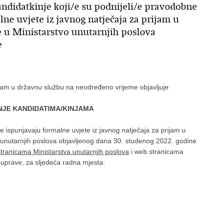
kandidatkinje koji/e su podnijeli/e pravodobne
lne uvjete iz javnog natječaja za prijam u
 u Ministarstvo unutarnjih poslova
e
jam u državnu službu na neodređeno vrijeme objavljuje
NJE KANDIDATIMA/KINJAMA
te ispunjavaju formalne uvjete iz javnog natječaja za prijam u
unutarnjih poslova objavljenog dana 30. studenog 2022. godine
tranicama Ministarstva unutarnjih poslova
i web stranicama
 uprave, za sljedeća radna mjesta: