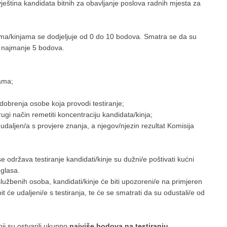
 vještina kandidata bitnih za obavljanje poslova radnih mjesta za
tima/kinjama se dodjeljuje od 0 do 10 bodova. Smatra se da su
/e najmanje 5 bodova.
kama;
odobrenja osobe koja provodi testiranje;
ugi način remetiti koncentraciju kandidata/kinja;
e udaljen/a s provjere znanja, a njegov/njezin rezultat Komisija
e održava testiranje kandidati/kinje su dužni/e poštivati kućni
glasa.
lužbenih osoba, kandidati/kinje će biti upozoreni/e na primjeren
t će udaljeni/e s testiranja, te će se smatrati da su odustali/e od
oji su ostvarili ukupno
najviše bodova na testiranju
.