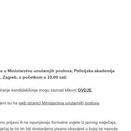
ne u Ministarstvu unutarnjih poslova, Policijska akademija
1, Zagreb, s početkom u 10.00 sati
.
estiranje kandidati/kinje mogu saznati klikom
OVDJE
.
ljeni su na
web stranici Ministarstva unutarnjih poslova
unu prijavu ili ne ispunjavaju formalne uvjete iz javnog natječaja,
ečaj te će im biti dostavljena pisana obavijest u kojoj se navode