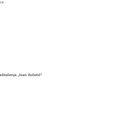
/ica
vještačenja „Ivan Vučetić“