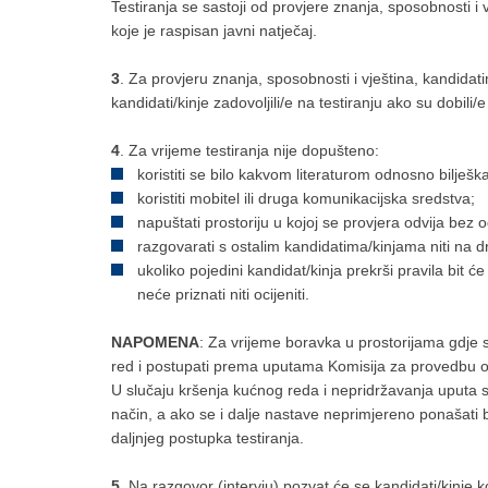
Testiranja se sastoji od provjere znanja, sposobnosti i
koje je raspisan javni natječaj.
3
. Za provjeru znanja, sposobnosti i vještina, kandida
kandidati/kinje zadovoljili/e na testiranju ako su dobili
4
. Za vrijeme testiranja nije dopušteno:
koristiti se bilo kakvom literaturom odnosno bilješ
koristiti mobitel ili druga komunikacijska sredstva;
napuštati prostoriju u kojoj se provjera odvija bez 
razgovarati s ostalim kandidatima/kinjama niti na dr
ukoliko pojedini kandidat/kinja prekrši pravila bit ć
neće priznati niti ocijeniti.
NAPOMENA
: Za vrijeme boravka u prostorijama gdje s
red i postupati prema uputama Komisija za provedbu o
U slučaju kršenja kućnog reda i nepridržavanja uputa s
način, a ako se i dalje nastave neprimjereno ponašati bi
daljnjeg postupka testiranja.
5
. Na razgovor (intervju) pozvat će se kandidati/kinje k