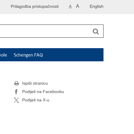
A
Prilagodba pristupačnosti
English
A
vole
Schengen FAQ
Ispiši stranicu
Podijeli na Facebooku
Podijeli na X-u