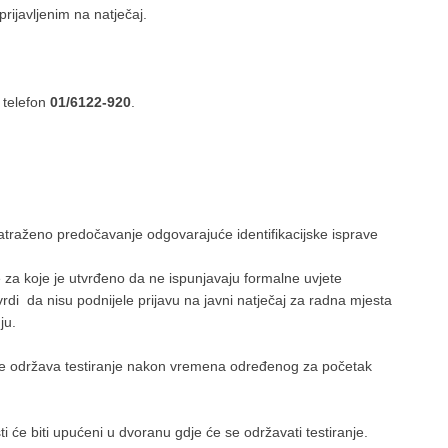
rijavljenim na natječaj.
 telefon
01/6122-920
.
 zatraženo predočavanje odgovarajuće identifikacijske isprave
e za koje je utvrđeno da ne ispunjavaju formalne uvjete
rdi da nisu podnijele prijavu na javni natječaj za radna mjesta
ju.
e se održava testiranje nakon vremena određenog za početak
isti će biti upućeni u dvoranu gdje će se održavati testiranje.