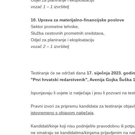
Odjel za planiranje i eksploataciju
vozač 1 – 1 izvršitelj
10. Uprava za materijalno-financijske poslove
Sektor prometne tehnike,
Služba cestovnih prometnih sredstava,
Odjel za planiranje i eksploataciju
vozač 2 – 1 izvršitelj
Testiranje će se održati dana
17. siječnja 2023. godi
"Prvi hrvatski redarstvenik", Avenija Gojka Šuška 
Ispunjavaju li uvjete iz natječaja i jesu li pozvani na t
Pravni izvori za pripremu kandidata za testiranje objav
istovremeno s objavom natječaja
.
Kandidati/kinje koji nisu podnijeli/e pravodobnu ili potp
ne smatraju se kandidatima/kinjama prijavljenim na natj