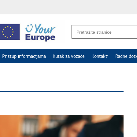
Pristup informacijama
Kutak za vozače
Kontakti
Radne doz