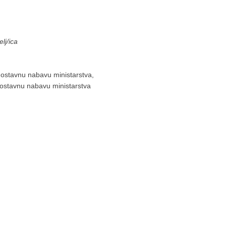
elj/ica
dnostavnu nabavu ministarstva,
dnostavnu nabavu ministarstva