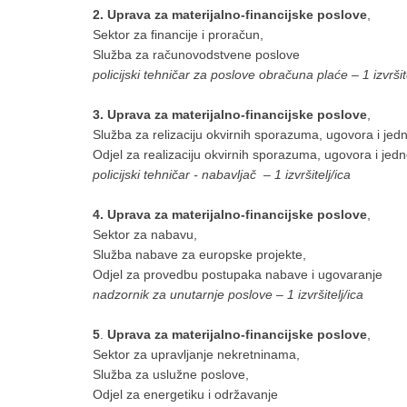
2.
Uprava za materijalno-financijske poslove
,
Sektor za financije i proračun,
Služba za računovodstvene poslove
policijski tehničar za poslove obračuna plaće – 1 izvršit
3.
Uprava za materijalno-financijske poslove
,
Služba za relizaciju okvirnih sporazuma, ugovora i je
Odjel za realizaciju okvirnih sporazuma, ugovora i je
policijski tehničar - nabavljač – 1 izvršitelj/ica
4.
Uprava za materijalno-financijske poslove
,
Sektor za nabavu,
Služba nabave za europske projekte,
Odjel za provedbu postupaka nabave i ugovaranje
nadzornik za unutarnje poslove – 1 izvršitelj/ica
5
.
Uprava za materijalno-financijske poslove
,
Sektor za upravljanje nekretninama,
Služba za uslužne poslove,
Odjel za energetiku i održavanje