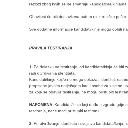
razlozi zbog kojih se ne smatraju kandidatima/kinjama p
Obavijest će biti dostavljena putem elektroničke pošte.
Sve dodatne informacije kandidati/kinje mogu dobiti na
PRAVILA TESTIRANJA
1
. Po dolasku na testiranje, od kandidata/kinja će biti
radi utvrđivanja identiteta.
Kandidati/kinje koji/e ne mogu dokazati identitet, osob
propisane javnim natječajem kao i osobe za koje se utv
za koje se obavlja testiranje, ne mogu pristupiti testiran
NAPOMENA
: Kandidati/kinje koji dođu u zgradu gdj
testiranja, neće moći pristupiti testiranju.
2
. Po utvrđivanju identiteta i svojstva kandidata/kinja, 