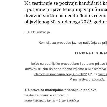
Na testiranje se pozivaju kandidati i 
i potpune prijave te ispunjavaju forma
državnu službu na neodređeno vrijeme
objavljenog 30. studenoga 2022. godin
FOTO: ilustracija
Komisija za provedbu javnog natječaja za pri
POZIV NA TESTIRA
koji/e su podnijeli/e pravodobne i potpune prijave 
državnu službu na neodređeno vrijeme u Ministarstvo 
u
Narodnim novinama broj 139/2022
, na
web s
Ministarstva pravosuđa i
1. Uprava za materijalno-financijske poslove
,
Sektor za financije i proračun
administrativni tajnik – 1 izvršitelj/ica