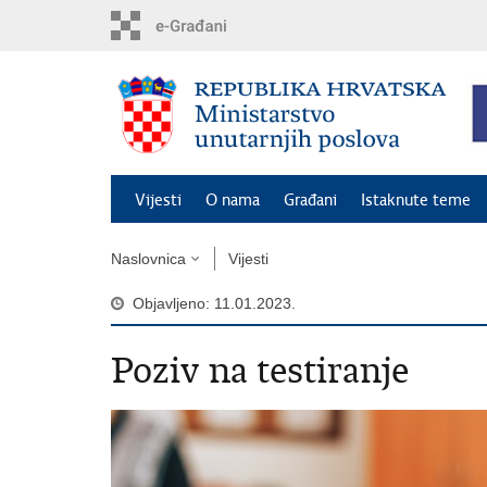
Preskoči
na
glavni
sadržaj
Vijesti
O nama
Građani
Istaknute teme
Naslovnica
Vijesti
Objavljeno: 11.01.2023.
Poziv na testiranje