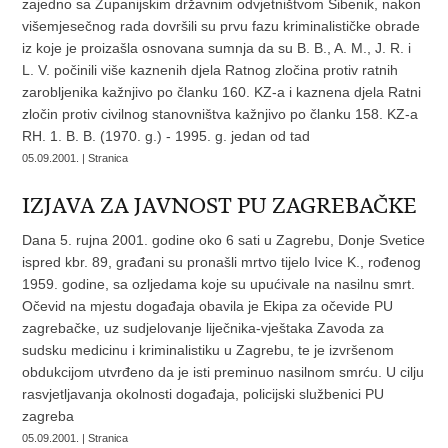
zajedno sa Županijskim državnim odvjetništvom Šibenik, nakon
višemjesečnog rada dovršili su prvu fazu kriminalističke obrade
iz koje je proizašla osnovana sumnja da su B. B., A. M., J. R. i
L. V. počinili više kaznenih djela Ratnog zločina protiv ratnih
zarobljenika kažnjivo po članku 160. KZ-a i kaznena djela Ratni
zločin protiv civilnog stanovništva kažnjivo po članku 158. KZ-a
RH. 1. B. B. (1970. g.) - 1995. g. jedan od tad
05.09.2001. | Stranica
IZJAVA ZA JAVNOST PU ZAGREBAČKE
Dana 5. rujna 2001. godine oko 6 sati u Zagrebu, Donje Svetice
ispred kbr. 89, građani su pronašli mrtvo tijelo Ivice K., rođenog
1959. godine, sa ozljedama koje su upućivale na nasilnu smrt.
Očevid na mjestu događaja obavila je Ekipa za očevide PU
zagrebačke, uz sudjelovanje liječnika-vještaka Zavoda za
sudsku medicinu i kriminalistiku u Zagrebu, te je izvršenom
obdukcijom utvrđeno da je isti preminuo nasilnom smrću. U cilju
rasvjetljavanja okolnosti događaja, policijski službenici PU
zagreba
05.09.2001. | Stranica