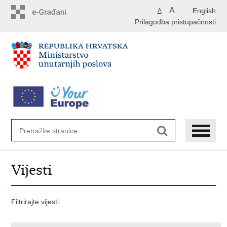
Preskoči
A
English
A
na
Prilagodba pristupačnosti
glavni
sadržaj
Vijesti
Filtrirajte vijesti: