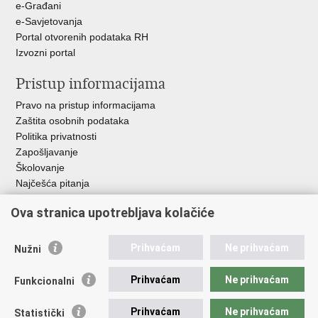
e-Građani
e-Savjetovanja
Portal otvorenih podataka RH
Izvozni portal
Pristup informacijama
Pravo na pristup informacijama
Zaštita osobnih podataka
Politika privatnosti
Zapošljavanje
Školovanje
Najčešća pitanja
Ova stranica upotrebljava kolačiće
Važne poveznice
Aplikacije
Prihvaćam
Ne prihvaćam
Nužni
EMN Nacionalna kontaktna točka za Republiku Hrvatsku
Policijske uprave
Prihvaćam
Ne prihvaćam
Funkcionalni
Policijska akademija
Muzej policije
Prihvaćam
Ne prihvaćam
Statistički
Zaklada policijske solidarnosti