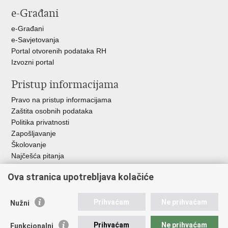
e-Građani
e-Građani
e-Savjetovanja
Portal otvorenih podataka RH
Izvozni portal
Pristup informacijama
Pravo na pristup informacijama
Zaštita osobnih podataka
Politika privatnosti
Zapošljavanje
Školovanje
Najčešća pitanja
Ova stranica upotrebljava kolačiće
Važne poveznice
Aplikacije
Prihvaćam
Ne prihvaćam
Nužni
EMN Nacionalna kontaktna točka za Republiku Hrvatsku
Policijske uprave
Prihvaćam
Ne prihvaćam
Funkcionalni
Policijska akademija