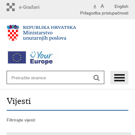
Preskoči
A
English
A
na
Prilagodba pristupačnosti
glavni
sadržaj
Vijesti
Filtrirajte vijesti: