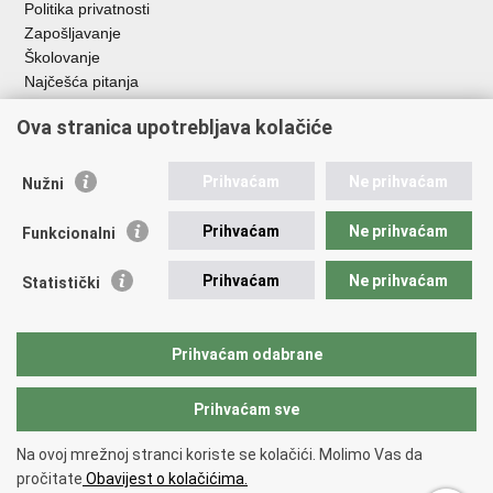
Politika privatnosti
Zapošljavanje
Školovanje
Najčešća pitanja
Ova stranica upotrebljava kolačiće
Važne poveznice
Aplikacije
Prihvaćam
Ne prihvaćam
Nužni
EMN Nacionalna kontaktna točka za Republiku Hrvatsku
Policijske uprave
Prihvaćam
Ne prihvaćam
Funkcionalni
Policijska akademija
Muzej policije
Prihvaćam
Ne prihvaćam
Statistički
Zaklada policijske solidarnosti
Sindikati
Udruge
Prihvaćam odabrane
Dom zdravlja MUP-a
Prihvaćam sve
Povratak na vrh
Na ovoj mrežnoj stranci koriste se kolačići. Molimo Vas da
Copyright © 2026 Ministarstvo unutarnjih poslova Republike Hrvatske.
pročitate
Obavijest o kolačićima.
Uvjeti korištenja
.
Izjava o pristupačnosti
.