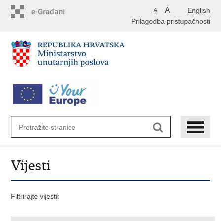
Preskoči
A
English
A
na
Prilagodba pristupačnosti
glavni
sadržaj
Vijesti
Filtrirajte vijesti: