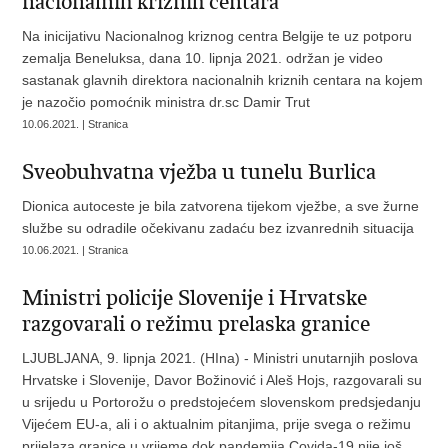
nacionalnih kriznih centara
Na inicijativu Nacionalnog kriznog centra Belgije te uz potporu
zemalja Beneluksa, dana 10. lipnja 2021. održan je video
sastanak glavnih direktora nacionalnih kriznih centara na kojem
je nazočio pomoćnik ministra dr.sc Damir Trut
10.06.2021. | Stranica
Sveobuhvatna vježba u tunelu Burlica
Dionica autoceste je bila zatvorena tijekom vježbe, a sve žurne
službe su odradile očekivanu zadaću bez izvanrednih situacija
10.06.2021. | Stranica
Ministri policije Slovenije i Hrvatske
razgovarali o režimu prelaska granice
LJUBLJANA, 9. lipnja 2021. (HIna) - Ministri unutarnjih poslova
Hrvatske i Slovenije, Davor Božinović i Aleš Hojs, razgovarali su
u srijedu u Portorožu o predstojećem slovenskom predsjedanju
Vijećem EU-a, ali i o aktualnim pitanjima, prije svega o režimu
prijelaza granice u vrijeme dok pandemija Covida-19 nije još