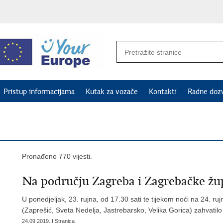
Pristup informacijama
Kutak za vozače
Kontakti
Radne doz
Pronađeno 770 vijesti.
Na području Zagreba i Zagrebačke žup
U ponedjeljak, 23. rujna, od 17.30 sati te tijekom noći na 24. r
(Zaprešić, Sveta Nedelja, Jastrebarsko, Velika Gorica) zahvatilo
24.09.2019. | Stranica