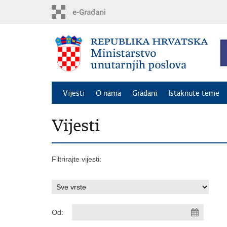
Preskoči
na
glavni
sadržaj
Vijesti
O nama
Građani
Istaknute teme
Vijesti
Filtrirajte vijesti:
Od: