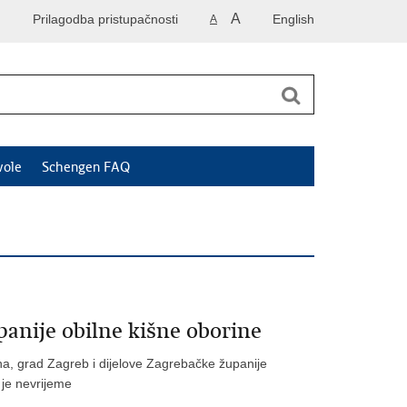
A
Prilagodba pristupačnosti
English
A
vole
Schengen FAQ
anije obilne kišne oborine
ujna, grad Zagreb i dijelove Zagrebačke županije
 je nevrijeme