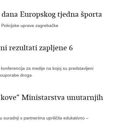
og dana Europskog tjedna športa
t Policijske uprave zagrebačke
ni rezultati zapljene 6
a konferencija za medije na kojoj su predstavljeni
 zlouporabe droga.
akove“ Ministarstva unutarnjih
u suradnji s partnerima upriličila edukativno –