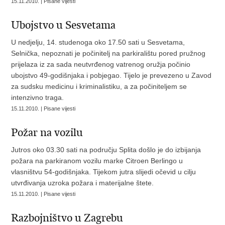
15.11.2010. | Pisane vijesti
Ubojstvo u Sesvetama
U nedjelju, 14. studenoga oko 17.50 sati u Sesvetama,
Selnička, nepoznati je počinitelj na parkiralištu pored pružnog
prijelaza iz za sada neutvrđenog vatrenog oružja počinio
ubojstvo 49-godišnjaka i pobjegao. Tijelo je prevezeno u Zavod
za sudsku medicinu i kriminalistiku, a za počiniteljem se
intenzivno traga.
15.11.2010. | Pisane vijesti
Požar na vozilu
Jutros oko 03.30 sati na području Splita došlo je do izbijanja
požara na parkiranom vozilu marke Citroen Berlingo u
vlasništvu 54-godišnjaka. Tijekom jutra slijedi očevid u cilju
utvrđivanja uzroka požara i materijalne štete.
15.11.2010. | Pisane vijesti
Razbojništvo u Zagrebu