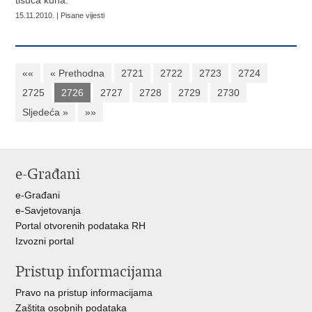
tisuća kuna.
15.11.2010. | Pisane vijesti
««
« Prethodna
2721
2722
2723
2724
2725
2726
2727
2728
2729
2730
Sljedeća »
»»
e-Građani
e-Građani
e-Savjetovanja
Portal otvorenih podataka RH
Izvozni portal
Pristup informacijama
Pravo na pristup informacijama
Zaštita osobnih podataka