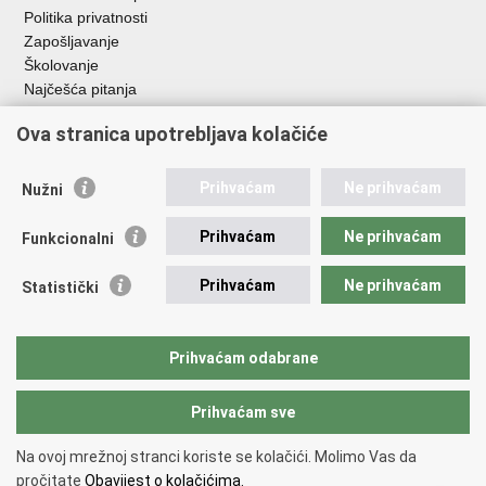
Politika privatnosti
Zapošljavanje
Školovanje
Najčešća pitanja
Ova stranica upotrebljava kolačiće
Važne poveznice
Aplikacije
Prihvaćam
Ne prihvaćam
Nužni
EMN Nacionalna kontaktna točka za Republiku Hrvatsku
Policijske uprave
Prihvaćam
Ne prihvaćam
Funkcionalni
Policijska akademija
Muzej policije
Prihvaćam
Ne prihvaćam
Statistički
Zaklada policijske solidarnosti
Sindikati
Udruge
Prihvaćam odabrane
Dom zdravlja MUP-a
Prihvaćam sve
Povratak na vrh
Na ovoj mrežnoj stranci koriste se kolačići. Molimo Vas da
Copyright © 2026 Ministarstvo unutarnjih poslova Republike Hrvatske.
pročitate
Obavijest o kolačićima.