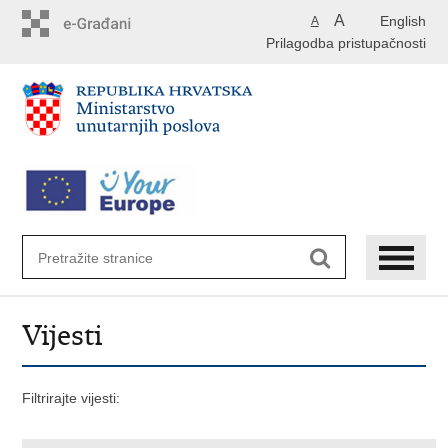
Preskoči
A
English
A
na
Prilagodba pristupačnosti
glavni
sadržaj
Vijesti
Filtrirajte vijesti: