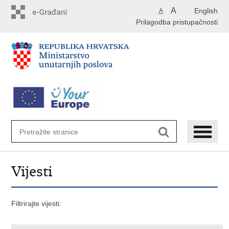
Preskoči
A
English
A
na
Prilagodba pristupačnosti
glavni
sadržaj
Vijesti
Filtrirajte vijesti: