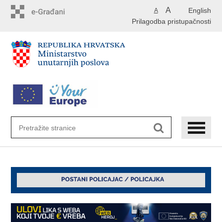
Preskoči
A
English
A
na
Prilagodba pristupačnosti
glavni
sadržaj