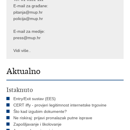
E-mail za građane:
pitanja@mup.hr
policija@mup.hr
E-mail za medije:
press@mup.hr
Vidi više..
Aktualno
Istaknuto
Entry/Exit sustav (EES)
CERT iffy - provjeri legitimnost internetske trgovine
Što kad izgubim dokumente?
Ne riskiraj: prijavi pronalazak putne isprave
Zapošljavanje i školovanje