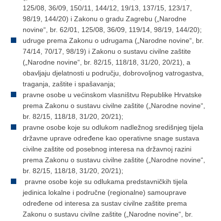
125/08, 36/09, 150/11, 144/12, 19/13, 137/15, 123/17,
98/19, 144/20) i Zakonu o gradu Zagrebu („Narodne
novine“, br. 62/01, 125/08, 36/09, 119/14, 98/19, 144/20);
udruge prema Zakonu o udrugama („Narodne novine“, br.
74/14, 70/17, 98/19) i Zakonu o sustavu civilne zaštite
(„Narodne novine“, br. 82/15, 118/18, 31/20, 20/21), a
obavljaju djelatnosti u području, dobrovoljnog vatrogastva,
traganja, zaštite i spašavanja;
pravne osobe u većinskom vlasništvu Republike Hrvatske
prema Zakonu o sustavu civilne zaštite („Narodne novine“,
br. 82/15, 118/18, 31/20, 20/21);
pravne osobe koje su odlukom nadležnog središnjeg tijela
državne uprave određene kao operativne snage sustava
civilne zaštite od posebnog interesa na državnoj razini
prema Zakonu o sustavu civilne zaštite („Narodne novine“,
br. 82/15, 118/18, 31/20, 20/21);
pravne osobe koje su odlukama predstavničkih tijela
jedinica lokalne i područne (regionalne) samouprave
određene od interesa za sustav civilne zaštite prema
Zakonu o sustavu civilne zaštite („Narodne novine“, br.