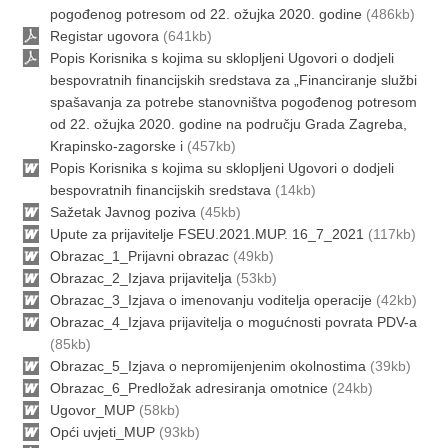
pogođenog potresom od 22. ožujka 2020. godine
(486kb)
Registar ugovora
(641kb)
Popis Korisnika s kojima su sklopljeni Ugovori o dodjeli
bespovratnih financijskih sredstava za „Financiranje službi
spašavanja za potrebe stanovništva pogođenog potresom
od 22. ožujka 2020. godine na području Grada Zagreba,
Krapinsko-zagorske i
(457kb)
Popis Korisnika s kojima su sklopljeni Ugovori o dodjeli
bespovratnih financijskih sredstava
(14kb)
Sažetak Javnog poziva
(45kb)
Upute za prijavitelje FSEU.2021.MUP. 16_7_2021
(117kb)
Obrazac_1_Prijavni obrazac
(49kb)
Obrazac_2_Izjava prijavitelja
(53kb)
Obrazac_3_Izjava o imenovanju voditelja operacije
(42kb)
Obrazac_4_Izjava prijavitelja o mogućnosti povrata PDV-a
(85kb)
Obrazac_5_Izjava o nepromijenjenim okolnostima
(39kb)
Obrazac_6_Predložak adresiranja omotnice
(24kb)
Ugovor_MUP
(58kb)
Opći uvjeti_MUP
(93kb)