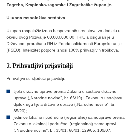
Zagreba, Krapinsko-zagorske i Zagrebačke županije.
Ukupna raspoloživa sredstva
Ukupan raspoloživ iznos bespovratnih sredstava za dodjelu u
okviru ovog Poziva je 60.000.000,00 HRK, a osiguran je u
Državnom proračunu RH iz Fonda solidarnosti Europske unije
(FSEU). Intenzitet potpore iznosi 100% prihvatljivih troškova.
2. Prihvatljivi prijavitelj
i
Prihvatljivi su sljedeći prijavitelji:
tijela državne uprave prema Zakonu o sustavu državne
uprave („Narodne novine“, br. 66/19) i Zakonu o ustrojstvu i
djelokrugu tijela državne uprave („Narodne novine“, br.
85/20);
jedinice lokalne i područne (regionalne) samouprave prema
Zakonu o lokalnoj i područnoj (regionalnoj) samoupravi
(„Narodne novine“, br. 33/01, 60/01, 129/05, 109/07,