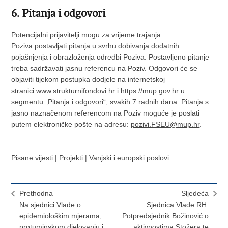
6. Pitanja i odgovori
Potencijalni prijavitelji mogu za vrijeme trajanja
Poziva postavljati pitanja u svrhu dobivanja dodatnih
pojašnjenja i obrazloženja odredbi Poziva. Postavljeno pitanje
treba sadržavati jasnu referencu na Poziv. Odgovori će se
objaviti tijekom postupka dodjele na internetskoj
stranici
www.strukturnifondovi.hr
i
https://mup.gov.hr
u
segmentu „Pitanja i odgovori“, svakih 7 radnih dana. Pitanja s
jasno naznačenom referencom na Poziv moguće je poslati
putem elektroničke pošte na adresu:
pozivi.FSEU@mup.hr
.
Pisane vijesti
|
Projekti
|
Vanjski i europski poslovi
Prethodna
Sljedeća
Na sjednici Vlade o
Sjednica Vlade RH:
epidemiološkim mjerama,
Potpredsjednik Božinović o
protuminskom djelovanju i
aktivnostima Stožera te