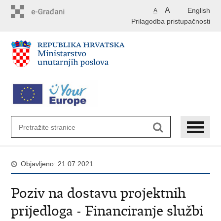
Preskoči
A
English
A
na
Prilagodba pristupačnosti
glavni
sadržaj
Objavljeno: 21.07.2021.
Poziv na dostavu projektnih
prijedloga - Financiranje službi