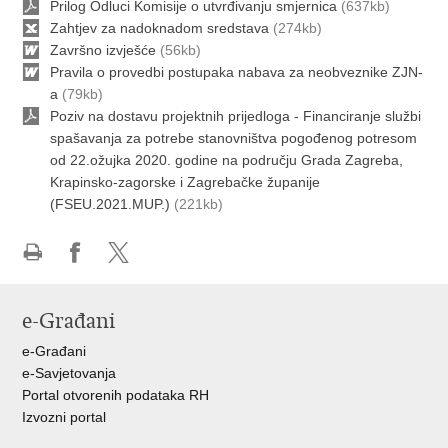
Prilog Odluci Komisije o utvrđivanju smjernica
(637kb)
Zahtjev za nadoknadom sredstava
(274kb)
Završno izvješće
(56kb)
Pravila o provedbi postupaka nabava za neobveznike ZJN-
a
(79kb)
Poziv na dostavu projektnih prijedloga - Financiranje službi
spašavanja za potrebe stanovništva pogođenog potresom
od 22.ožujka 2020. godine na području Grada Zagreba,
Krapinsko-zagorske i Zagrebačke županije
(FSEU.2021.MUP.)
(221kb)
Ispiši
Podijeli
Podijeli
stranicu
na
na
e-Građani
Facebooku
X-
u
e-Građani
e-Savjetovanja
Portal otvorenih podataka RH
Izvozni portal