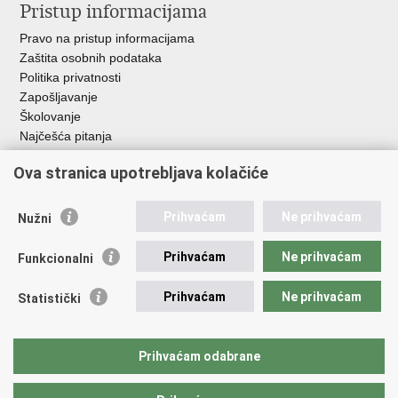
Pristup informacijama
Pravo na pristup informacijama
Zaštita osobnih podataka
Politika privatnosti
Zapošljavanje
Školovanje
Najčešća pitanja
Važne poveznice
Ova stranica upotrebljava kolačiće
Aplikacije
Prihvaćam
Ne prihvaćam
Nužni
EMN Nacionalna kontaktna točka za Republiku Hrvatsku
Policijske uprave
Prihvaćam
Ne prihvaćam
Funkcionalni
Policijska akademija
Muzej policije
Prihvaćam
Ne prihvaćam
Statistički
Zaklada policijske solidarnosti
Sindikati
Udruge
Prihvaćam odabrane
Dom zdravlja MUP-a