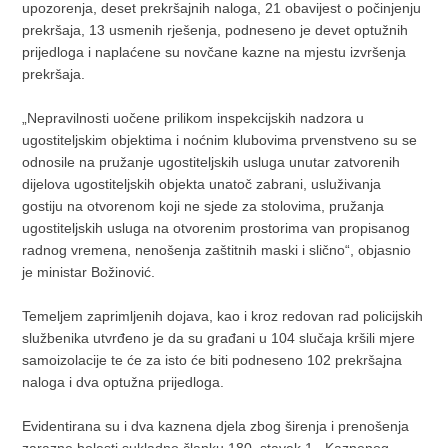
upozorenja, deset prekršajnih naloga, 21 obavijest o počinjenju
prekršaja, 13 usmenih rješenja, podneseno je devet optužnih
prijedloga i naplaćene su novčane kazne na mjestu izvršenja
prekršaja.
„Nepravilnosti uočene prilikom inspekcijskih nadzora u
ugostiteljskim objektima i noćnim klubovima prvenstveno su se
odnosile na pružanje ugostiteljskih usluga unutar zatvorenih
dijelova ugostiteljskih objekta unatoč zabrani, usluživanja
gostiju na otvorenom koji ne sjede za stolovima, pružanja
ugostiteljskih usluga na otvorenim prostorima van propisanog
radnog vremena, nenošenja zaštitnih maski i slično“, objasnio
je ministar Božinović.
Temeljem zaprimljenih dojava, kao i kroz redovan rad policijskih
službenika utvrđeno je da su građani u 104 slučaja kršili mjere
samoizolacije te će za isto će biti podneseno 102 prekršajna
naloga i dva optužna prijedloga.
Evidentirana su i dva kaznena djela zbog širenja i prenošenja
zarazne bolesti sukladno članku 180. stavak 1., Kaznenog