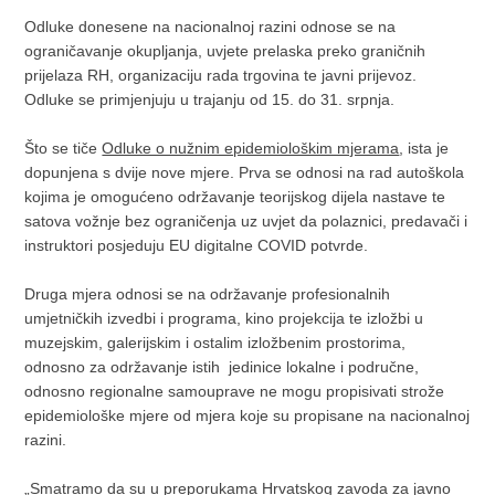
Odluke donesene na nacionalnoj razini odnose se na
ograničavanje okupljanja, uvjete prelaska preko graničnih
prijelaza RH, organizaciju rada trgovina te javni prijevoz.
Odluke se primjenjuju u trajanju od 15. do 31. srpnja.
Što se tiče
Odluke o nužnim epidemiološkim mjerama
, ista je
dopunjena s dvije nove mjere. Prva se odnosi na rad autoškola
kojima je omogućeno održavanje teorijskog dijela nastave te
satova vožnje bez ograničenja uz uvjet da polaznici, predavači i
instruktori posjeduju EU digitalne COVID potvrde.
Druga mjera odnosi se na održavanje profesionalnih
umjetničkih izvedbi i programa, kino projekcija te izložbi u
muzejskim, galerijskim i ostalim izložbenim prostorima,
odnosno za održavanje istih jedinice lokalne i područne,
odnosno regionalne samouprave ne mogu propisivati strože
epidemiološke mjere od mjera koje su propisane na nacionalnoj
razini.
„Smatramo da su u preporukama Hrvatskog zavoda za javno