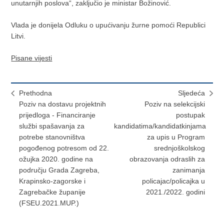
unutarnjih poslova“, zaključio je ministar Božinović.
Vlada je donijela Odluku o upućivanju žurne pomoći Republici
Litvi.
Pisane vijesti
Prethodna
Sljedeća
Poziv na dostavu projektnih
Poziv na selekcijski
prijedloga - Financiranje
postupak
službi spašavanja za
kandidatima/kandidatkinjama
potrebe stanovništva
za upis u Program
pogođenog potresom od 22.
srednjoškolskog
ožujka 2020. godine na
obrazovanja odraslih za
području Grada Zagreba,
zanimanja
Krapinsko-zagorske i
policajac/policajka u
Zagrebačke županije
2021./2022. godini
(FSEU.2021.MUP.)