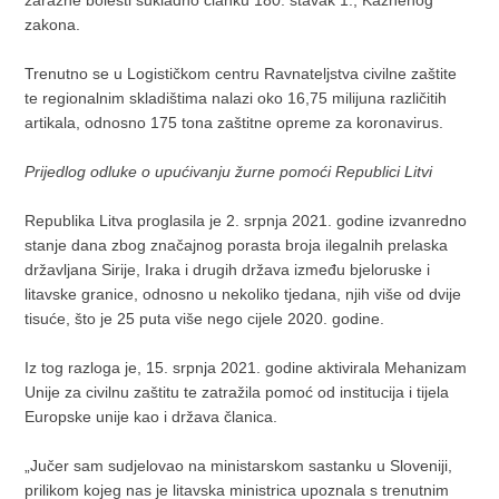
zakona.
Trenutno se u Logističkom centru Ravnateljstva civilne zaštite
te regionalnim skladištima nalazi oko 16,75 milijuna različitih
artikala, odnosno 175 tona zaštitne opreme za koronavirus.
Prijedlog odluke o upućivanju žurne pomoći Republici Litvi
Republika Litva proglasila je 2. srpnja 2021. godine izvanredno
stanje dana zbog značajnog porasta broja ilegalnih prelaska
državljana Sirije, Iraka i drugih država između bjeloruske i
litavske granice, odnosno u nekoliko tjedana, njih više od dvije
tisuće, što je 25 puta više nego cijele 2020. godine.
Iz tog razloga je, 15. srpnja 2021. godine aktivirala Mehanizam
Unije za civilnu zaštitu te zatražila pomoć od institucija i tijela
Europske unije kao i država članica.
„Jučer sam sudjelovao na ministarskom sastanku u Sloveniji,
prilikom kojeg nas je litavska ministrica upoznala s trenutnim