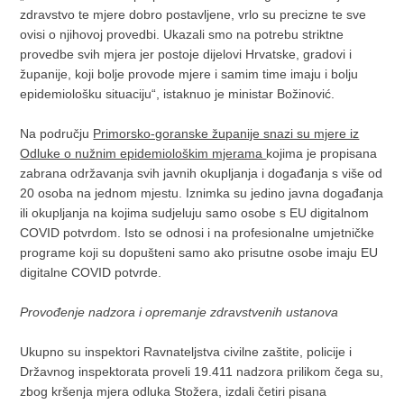
zdravstvo te mjere dobro postavljene, vrlo su precizne te sve
ovisi o njihovoj provedbi. Ukazali smo na potrebu striktne
provedbe svih mjera jer postoje dijelovi Hrvatske, gradovi i
županije, koji bolje provode mjere i samim time imaju i bolju
epidemiološku situaciju“, istaknuo je ministar Božinović.
Na području
Primorsko-goranske županije snazi su mjere iz
Odluke o nužnim epidemiološkim mjerama
kojima je propisana
zabrana održavanja svih javnih okupljanja i događanja s više od
20 osoba na jednom mjestu. Iznimka su jedino javna događanja
ili okupljanja na kojima sudjeluju samo osobe s EU digitalnom
COVID potvrdom. Isto se odnosi i na profesionalne umjetničke
programe koji su dopušteni samo ako prisutne osobe imaju EU
digitalne COVID potvrde.
Provođenje nadzora i opremanje zdravstvenih ustanova
Ukupno su inspektori Ravnateljstva civilne zaštite, policije i
Državnog inspektorata proveli 19.411 nadzora prilikom čega su,
zbog kršenja mjera odluka Stožera, izdali četiri pisana