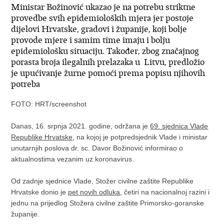
Ministar Božinović ukazao je na potrebu striktne
provedbe svih epidemioloških mjera jer postoje
dijelovi Hrvatske, gradovi i županije, koji bolje
provode mjere i samim time imaju i bolju
epidemiološku situaciju. Također, zbog značajnog
porasta broja ilegalnih prelazaka u Litvu, predložio
je upućivanje žurne pomoći prema popisu njihovih
potreba
FOTO: HRT/screenshot
Danas, 16. srpnja 2021. godine, održana je
69. sjednica Vlade
Republike Hrvatske
, na kojoj je potpredsjednik Vlade i ministar
unutarnjih poslova dr. sc. Davor Božinović informirao o
aktualnostima vezanim uz koronavirus.
Od zadnje sjednice Vlade, Stožer civilne zaštite Republike
Hrvatske donio je
pet novih odluka
, četiri na nacionalnoj razini i
jednu na prijedlog Stožera civilne zaštite Primorsko-goranske
županije.