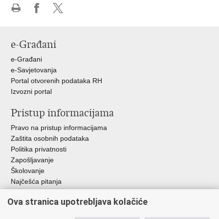
Ispiši
Podijeli
Podijeli
stranicu
na
na
Facebooku
X-
e-Građani
u
e-Građani
e-Savjetovanja
Portal otvorenih podataka RH
Izvozni portal
Pristup informacijama
Pravo na pristup informacijama
Zaštita osobnih podataka
Politika privatnosti
Zapošljavanje
Školovanje
Najčešća pitanja
Važne poveznice
Ova stranica upotrebljava kolačiće
Aplikacije