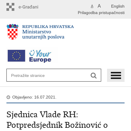
Preskoči
A
English
A
na
Prilagodba pristupačnosti
glavni
sadržaj
Objavljeno: 16.07.2021.
Sjednica Vlade RH:
Potpredsjednik Božinović o