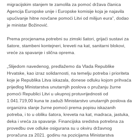
migracijskim stanjem te zamolila za pomoć država članica
Agencija Europske unije i Europske komisije koja je najavila
upućivanje hitne novčane pomoći Litvi od milijun eura“, dodao
je ministar Božinović.
Prema procjenama potrebni su zimski šatori, grijaći sustavi za
šatore, stambeni kontejneri, kreveti na kat, sanitarni blokovi,
vreće za spavanje i slična oprema.
„Slijedom navedenog, predlažemo da Vlada Republike
Hrvatske, kao izraz solidarnosti, na temelju potreba i prioriteta
koje je Republika Litva iskazala, donese odluku kojom prihvaća
prijedlog Ministarstva unutarnjih poslova o pružanju žurne
pomoći Republici Litvi u ukupnoj protuvrijednosti od
1.041.719,00 kuna te zaduži Ministarstvo unutarnjih poslova da
organizira slanje žurne pomoći prema popisu iskazanih
potreba, i to u obliku šatora, kreveta na kat, madraca, jastuka,
deka i vreća za spavanje. Financijska sredstva potrebna za
provedbu ove odluke osigurana su u okviru državnog
proračuna za 2021. godinu na pozicijama Ministarstva