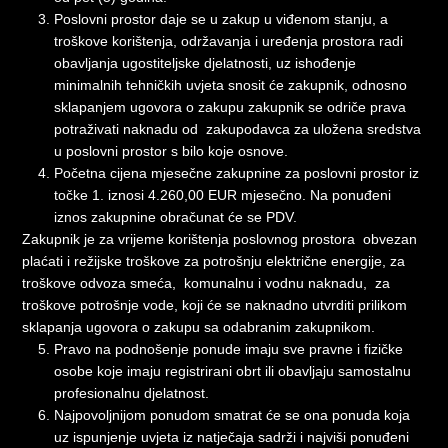
Poslovni prostor daje se u zakup u viđenom stanju, a
troškove korištenja, održavanja i uređenja prostora radi
obavljanja ugostiteljske djelatnosti, uz ishođenje
minimalnih tehničkih uvjeta snosit će zakupnik, odnosno
sklapanjem ugovora o zakupu zakupnik se odriče prava
potraživati naknadu od zakupodavca za uložena sredstva
u poslovni prostor s bilo koje osnove.
Početna cijena mjesečne zakupnine za poslovni prostor iz
točke 1. iznosi 4.260,00 EUR mjesečno. Na ponuđeni
iznos zakupnine obračunat će se PDV.
Zakupnik je za vrijeme korištenja poslovnog prostora obvezan
plaćati i režijske troškove za potrošnju električne energije, za
troškove odvoza smeća, komunalnu i vodnu naknadu, za
troškove potrošnje vode, koji će se naknadno utvrditi prilikom
sklapanja ugovora o zakupu sa odabranim zakupnikom.
Pravo na podnošenje ponude imaju sve pravne i fizičke
osobe koje imaju registrirani obrt ili obavljaju samostalnu
profesionalnu djelatnost.
Najpovoljnijom ponudom smatrat će se ona ponuda koja
uz ispunjenje uvjeta iz natječaja sadrži i najviši ponuđeni