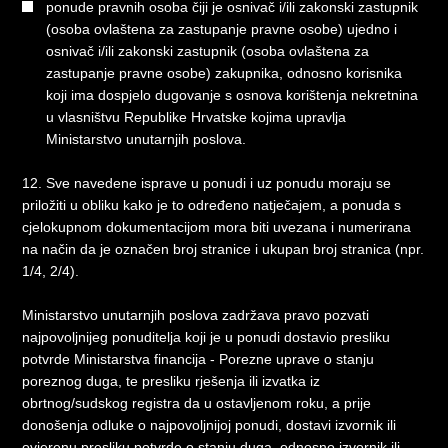
ponude pravnih osoba čiji je osnivač i/ili zakonski zastupnik
(osoba ovlaštena za zastupanje pravne osobe) ujedno i
osnivač i/ili zakonski zastupnik (osoba ovlaštena za
zastupanje pravne osobe) zakupnika, odnosno korisnika
koji ima dospjelo dugovanje s osnova korištenja nekretnina
u vlasništvu Republike Hrvatske kojima upravlja
Ministarstvo unutarnjih poslova.
12. Sve navedene isprave u ponudi i uz ponudu moraju se
priložiti u obliku kako je to određeno natječajem, a ponuda s
cjelokupnom dokumentacijom mora biti uvezana i numerirana
na način da je označen broj stranice i ukupan broj stranica (npr.
1/4, 2/4).
Ministarstvo unutarnjih poslova zadržava pravo pozvati
najpovoljnijeg ponuditelja koji je u ponudi dostavio presliku
potvrde Ministarstva financija - Porezne uprave o stanju
poreznog duga, te presliku rješenja ili izvatka iz
obrtnog/sudskog registra da u ostavljenom roku, a prije
donošenja odluke o najpovoljnijoj ponudi, dostavi izvornik ili
ovjerenu presliku potvrde o stanju duga, odnosno izvornik ili