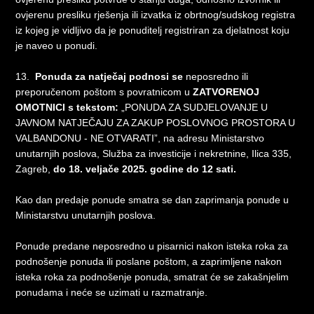
ovjerenu presliku rješenja ili izvatka iz obrtnog/sudskog registra
iz kojeg je vidljivo da je ponuditelj registriran za djelatnost koju
je naveo u ponudi.
13.
Ponuda za natječaj podnosi se
neposredno ili
preporučenom poštom s povratnicom u
ZATVORENOJ
OMOTNICI
s tekstom:
„PONUDA ZA SUDJELOVANJE U
JAVNOM NATJEČAJU ZA ZAKUP POSLOVNOG PROSTORA U
VALBANDONU - NE OTVARATI”, na adresu Ministarstvo
unutarnjih poslova, Služba za investicije i nekretnine, Ilica 335,
Zagreb,
do 18. veljače 2025. godine do 12 sati.
Kao dan predaje ponude smatra se dan zaprimanja ponude u
Ministarstvu unutarnjih poslova.
Ponude predane neposredno u pisarnici nakon isteka roka za
podnošenje ponuda ili poslane poštom, a zaprimljene nakon
isteka roka za podnošenje ponuda, smatrat će se zakašnjelim
ponudama i neće se uzimati u razmatranje.