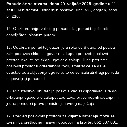
Ponude će se otvarati dana 20. veljače 2025. godine u 11
sati
u Ministarstvu unutarnjih poslova, Ilica 335, Zagreb, soba
br. 218.
14. O izboru najpovoljnijeg ponuditelja, ponuditelji će biti
obaviješteni pisanim putem.
15. Odabrani ponuditelj dužan je u roku od 8 dana od poziva
zakupodavca sklopiti ugovor o zakupu i preuzeti poslovni
prostor. Ako isti ne sklopi ugovor o zakupu ili ne preuzme
poslovni prostor u određenom roku, smatrat će se da je
odustao od zaključenja ugovora, te će se izabrati drugi po redu
najpovoljniji ponuditelj.
16. Ministarstvo unutarnjih poslova kao zakupodavac, sve do
sklapanja ugovora o zakupu, zadržava pravo neprihvaćanja niti
jedne ponude i pravo poništenja javnog natječaja.
17. Pregled poslovnih prostora za vrijeme natječaja može se
izvršiti uz prethodnu najavu i dogovor na broj tel: 052 537 001,