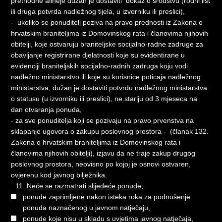
prethodne alineje dužan je dostaviti dokaz o srodstvu (rodni list
ili druga potvrda nadležnog tijela, u izvorniku ili preslici),
- ukoliko se ponuditelj poziva na pravo prednosti iz Zakona o
hrvatskim braniteljima iz Domovinskog rata i članovima njihovih
obitelji, koje ostvaruju braniteljske socijalno-radne zadruge za
obavljanje registrirane djelatnosti koje su evidentirane u
evidenciji braniteljskih socijalno-radnih zadruga koju vodi
nadležno ministarstvo ili koje su korisnice poticaja nadležnog
ministarstva, dužan je dostaviti potvrdu nadležnog ministarstva
o statusu (u izvorniku ili preslici), ne stariju od 3 mjeseca na
dan otvaranja ponuda,
- za sve ponuditelja koji se pozivaju na pravo prvenstva na
sklapanje ugovora o zakupu poslovnog prostora - (članak 132.
Zakona o hrvatskim braniteljima iz Domovinskog rata i
članovima njihovih obitelji), izjavu da ne traje zakup drugog
poslovnog prostora, neovisno po kojoj je osnovi ostvaren,
ovjerenu kod javnog bilježnika.
Neće se razmatrati slijedeće ponude;
ponude zaprimljene nakon isteka roka za podnošenje
ponuda naznačenog u javnom natječaju,
ponude koje nisu u skladu s uvjetima javnog natječaja,