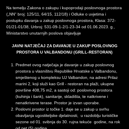
Na temelju Zakona o zakupu i kupoprodaji poslovnoga prostora
(„NN“ broj: 125/11, 64/15, 112/18) i Odluke o uvjetima i
postupku davanja u zakup poslovnoga prostora, Klasa: 372-
01/21-01/38, Urbroj: 531-09-1-2/1-23-34 od 01.06.2023. g.,
Ministarstvo unutarnjih poslova objavljuje
JAVNI NATJEČAJ
ZA DAVANJE U ZAKUP POSLOVNOG
PROSTORA U VALBANDONU
(GRILL-RESTORAN)
Predmet ovog natječaja je davanje u zakup poslovnog
prostora u vlasništvu Republike Hrvatske u Valbandonu,
smještenog u kompleksu UJ Valbandon, na adresi Prilaz
marini 2, koji služi kao Grill - restoran na plaži, ukupne
površine 408,75 m2, a sastoji od: poslovnog prostora
(kuhinja i šank), sanitarije, skladišta, te natkrivene i
nenatkrivene terase. Prostor je izvan uporabe.
Poslovni prostor iz točke 1. daje se u zakup u svrhu
obavljanja ugostiteljske djelatnosti, u razdoblju turističke
sezone od 01. svibnja do 30. rujna tekuće godine, na rok
od pet (5) godina.