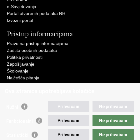
e-Savjetovanja
Portal otvorenih podataka RH
Izvozni portal
Pristup informacijama
Pravo na pristup informacijama
Zaštita osobnih podataka
Politika privatnosti
Zapošljavanje
Školovanje
Najčešća pitanja
Važne poveznice
Ova stranica upotrebljava kolačiće
Aplikacije
Prihvaćam
Ne prihvaćam
Nužni
EMN Nacionalna kontaktna točka za Republiku Hrvatsku
Policijske uprave
Prihvaćam
Ne prihvaćam
Funkcionalni
Policijska akademija
Muzej policije
Prihvaćam
Ne prihvaćam
Zaklada policijske solidarnosti
Statistički