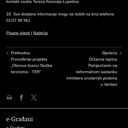
kontakt osoba Tereza Kesovija-Lupetina.
18. Sve dodatne informacije mogu se dobiti na broj telefona
01/37 88 961.
Pisane vijesti
|
Natječaj
Prethodna
Sljedeća
Provođenje projekta
Državna tajnica
„Obnova licenci Službe
Petrijevčanin na
terorizma - TER“
neformalnom sastanku
ministara unutarnjih poslova
u Varšavi
Ispiši
Podijeli
Podijeli
stranicu
na
na
Facebooku
X-
e-Građani
u
e-Građani