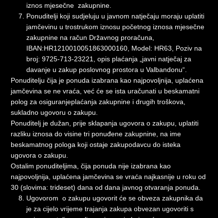
iznos mjesečne zakupnine.
Ponuditelji koji sudjeluju u javnom natječaju moraju uplatiti
jamčevinu u trostrukom iznosu početnog iznosa mjesečne
zakupnine na račun Državnog proračuna,
IBAN:HR1210010051863000160, Model: HR63, Poziv na
broj: 9725-713-23221, opis plaćanja „javni natječaj za
davanje u zakup poslovnog prostora u Valbandonu“.
Ponuditelju čija je ponuda izabrana kao najpovoljnija, uplaćena
jamčevina se ne vraća, već će se ista uračunati u beskamatni
polog za osiguranjeplaćanja zakupnine i drugih troškova,
sukladno ugovoru o zakupu.
Ponuditelj je dužan, prije sklapanja ugovora o zakupu, uplatiti
razliku iznosa do visine tri ponuđene zakupnine, na ime
beskamatnog pologa koji ostaje zakupodavcu do isteka
ugovora o zakupu.
Ostalim ponuditeljima, čija ponuda nije izabrana kao
najpovoljnija, uplaćena jamčevina se vraća najkasnije u roku od
30 (slovima: trideset) dana od dana javnog otvaranja ponuda.
Ugovorom o zakupu ugovorit će se obveza zakupnika da
je za cijelo vrijeme trajanja zakupa obvezan ugovoriti s