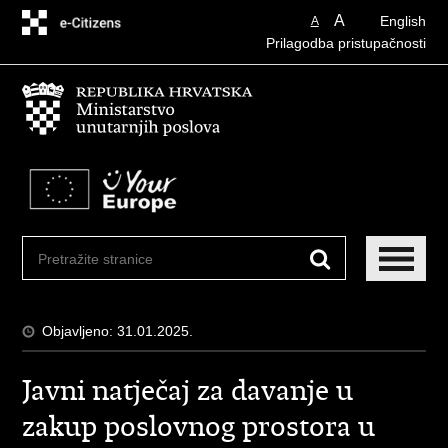
Preskoči
A
English
A
na
Prilagodba pristupačnosti
glavni
sadržaj
Objavljeno: 31.01.2025.
Javni natječaj za davanje u
zakup poslovnog prostora u