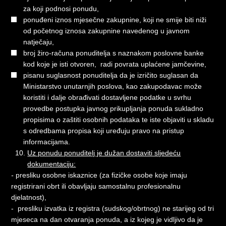
za koji podnosi ponudu,
ponuđeni iznos mjesečne zakupnine, koji ne smije biti niži
od početnog iznosa zakupnine navedenog u javnom
natječaju,
broj žiro-računa ponuditelja s naznakom poslovne banke
kod koje je isti otvoren, radi povrata uplaćene jamčevine,
pisanu suglasnost ponuditelja da je izričito suglasan da
Ministarstvo unutarnjih poslova, kao zakupodavac može
koristiti i dalje obrađivati dostavljene podatke u svrhu
provedbe postupka javnog prikupljanja ponuda sukladno
propisima o zaštiti osobnih podataka te iste objaviti u skladu
s odredbama propisa koji uređuju pravo na pristup
informacijama.
Uz ponudu ponuditelj je dužan dostaviti sljedeću
dokumentaciju:
-
presliku osobne iskaznice (za fizičke osobe koje imaju
registrirani obrt ili obavljaju samostalnu profesionalnu
djelatnost),
- presliku izvatka iz registra (sudskog/obrtnog) ne starijeg od tri
mjeseca na dan otvaranja ponuda, a iz kojeg je vidljivo da je