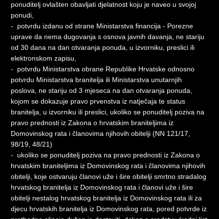
ponuditelj ovlašten obavljati djelatnost koju je naveo u svojoj
ponudi,
- potvrdu izdanu od strane Ministarstva financija - Porezne
uprave da nema dugovanja s osnova javnih davanja, ne stariju
od 30 dana na dan otvaranja ponuda, u izvorniku, preslici ili
elektronskom zapisu,
- potvrdu Ministarstva obrane Republike Hrvatske odnosno
potvrdu Ministarstva branitelja ili Ministarstva unutarnjih
poslova, ne stariju od 3 mjeseca na dan otvaranja ponuda,
kojom se dokazuje pravo prvenstva iz natječaja te status
branitelja, u izvorniku ili preslici, ukoliko se ponuditelj poziva na
pravo prednosti iz Zakona o hrvatskim braniteljima iz
Domovinskog rata i članovima njihovih obitelji (NN 121/17,
98/19, 48/21)
- ukoliko se ponuditelj poziva na pravo prednosti iz Zakona o
hrvatskim braniteljima iz Domovinskog rata i članovima njihovih
obitelji, koje ostvaruju članovi uže i šire obitelji smrtno stradalog
hrvatskog branitelja iz Domovinskog rata i članovi uže i šire
obitelji nestalog hrvatskog branitelja iz Domovinskog rata ili za
djecu hrvatskih branitelja iz Domovinskog rata, pored potvrde iz