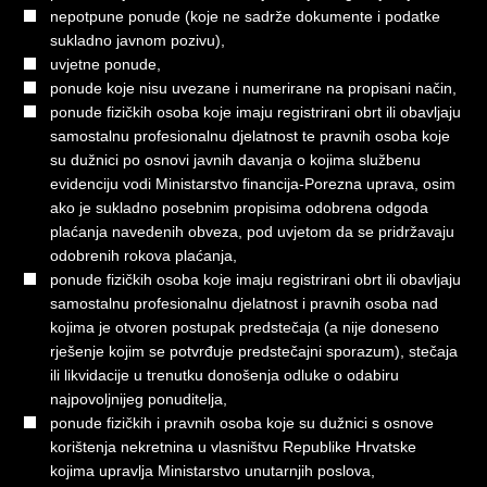
nepotpune ponude (koje ne sadrže dokumente i podatke
sukladno javnom pozivu),
uvjetne ponude,
ponude koje nisu uvezane i numerirane na propisani način,
ponude fizičkih osoba koje imaju registrirani obrt ili obavljaju
samostalnu profesionalnu djelatnost te pravnih osoba koje
su dužnici po osnovi javnih davanja o kojima službenu
evidenciju vodi Ministarstvo financija-Porezna uprava, osim
ako je sukladno posebnim propisima odobrena odgoda
plaćanja navedenih obveza, pod uvjetom da se pridržavaju
odobrenih rokova plaćanja,
ponude fizičkih osoba koje imaju registrirani obrt ili obavljaju
samostalnu profesionalnu djelatnost i pravnih osoba nad
kojima je otvoren postupak predstečaja (a nije doneseno
rješenje kojim se potvrđuje predstečajni sporazum), stečaja
ili likvidacije u trenutku donošenja odluke o odabiru
najpovoljnijeg ponuditelja,
ponude fizičkih i pravnih osoba koje su dužnici s osnove
korištenja nekretnina u vlasništvu Republike Hrvatske
kojima upravlja Ministarstvo unutarnjih poslova,