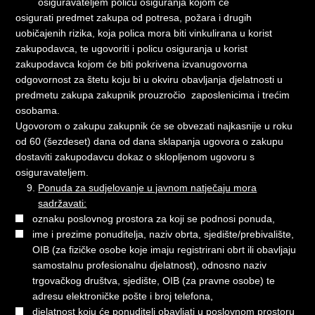
osiguravateljem policu osiguranja kojom će
osigurati predmet zakupa od potresa, požara i drugih
uobičajenih rizika, koja polica mora biti vinkulirana u korist
zakupodavca, te ugovoriti i policu osiguranja u korist
zakupodavca kojom će biti pokrivena izvanugovorna
odgovornost za štetu koju bi u okviru obavljanja djelatnosti u
predmetu zakupa zakupnik prouzročio zaposlenicima i trećim
osobama.
Ugovorom o zakupu zakupnik će se obvezati najkasnije u roku
od 60 (šezdeset) dana od dana sklapanja ugovora o zakupu
dostaviti zakupodavcu dokaz o sklopljenom ugovoru s
osiguravateljem.
Ponuda za sudjelovanje u javnom natječaju mora
sadržavati:
oznaku poslovnog prostora za koji se podnosi ponuda,
ime i prezime ponuditelja, naziv obrta, sjedište/prebivalište,
OIB (za fizičke osobe koje imaju registrirani obrt ili obavljaju
samostalnu profesionalnu djelatnost), odnosno naziv
trgovačkog društva, sjedište, OIB (za pravne osobe) te
adresu elektroničke pošte i broj telefona,
djelatnost koju će ponuditelj obavljati u poslovnom prostoru