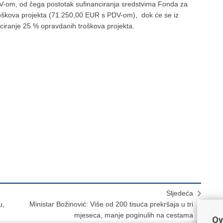
V-om, od čega postotak sufinanciranja sredstvima Fonda za
roškova projekta (71.250,00 EUR s PDV-om), dok će se iz
ciranje 25 % opravdanih troškova projekta.
Sljedeća
u,
Ministar Božinović: Više od 200 tisuća prekršaja u tri
mjeseca, manje poginulih na cestama
Ov