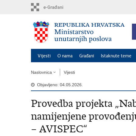
Preskoči
na
glavni
sadržaj
Vijesti
O nama
Građani
Istaknute teme
Naslovnica
Vijesti
Objavljeno: 04.05.2026.
Provedba projekta „Na
namijenjene provođenj
– AVISPEC“