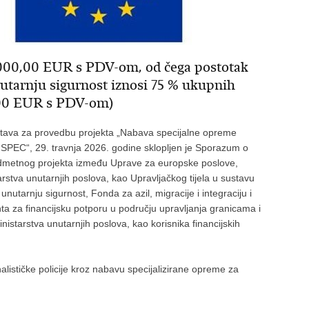
.000,00 EUR s PDV-om, od čega postotak
utarnju sigurnost iznosi 75 % ukupnih
0,00 EUR s PDV-om)
stava za provedbu projekta „Nabava specijalne opreme
ISPEC“, 29. travnja 2026. godine sklopljen je Sporazum o
redmetnog projekta između Uprave za europske poslove,
tva unutarnjih poslova, kao Upravljačkog tijela u sustavu
utarnju sigurnost, Fonda za azil, migracije i integraciju i
a za financijsku potporu u području upravljanja granicama i
nistarstva unutarnjih poslova, kao korisnika financijskih
lističke policije kroz nabavu specijalizirane opreme za