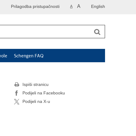
A
Prilagodba pristupačnosti
English
A
vole
Schengen FAQ
Ispiši stranicu
Podijeli na Facebooku
Podijeli na X-u