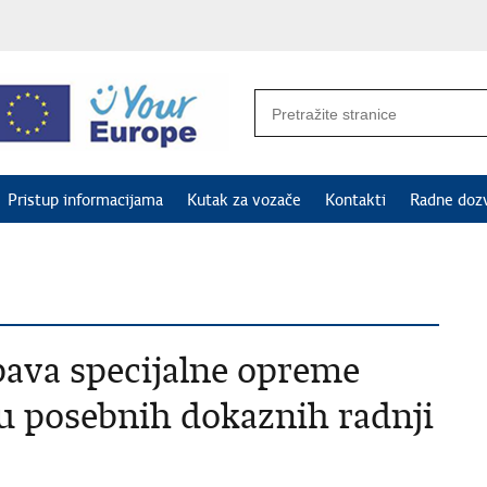
Pristup informacijama
Kutak za vozače
Kontakti
Radne doz
bava specijalne opreme
u posebnih dokaznih radnji