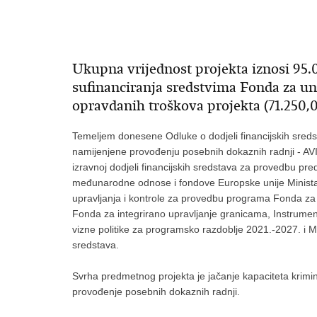
Ukupna vrijednost projekta iznosi 95
sufinanciranja sredstvima Fonda za un
opravdanih troškova projekta (71.25
Temeljem donesene Odluke o dodjeli financijskih sred
namijenjene provođenju posebnih dokaznih radnji - AV
izravnoj dodjeli financijskih sredstava za provedbu p
međunarodne odnose i fondove Europske unije Ministars
upravljanja i kontrole za provedbu programa Fonda za un
Fonda za integrirano upravljanje granicama, Instrument
vizne politike za programsko razdoblje 2021.-2027. i Mi
sredstava.
Svrha predmetnog projekta je jačanje kapaciteta krimina
provođenje posebnih dokaznih radnji.