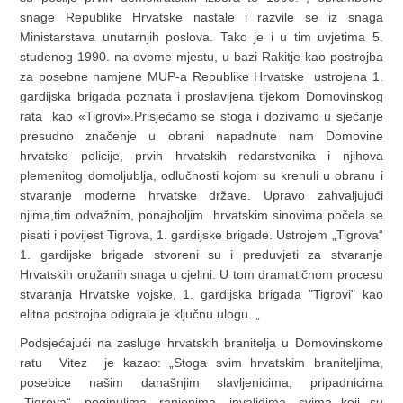
snage Republike Hrvatske nastale i razvile se iz snaga
Ministarstava unutarnjih poslova. Tako je i u tim uvjetima 5.
studenog 1990. na ovome mjestu, u bazi Rakitje kao postrojba
za posebne namjene MUP-a Republike Hrvatske ustrojena 1.
gardijska brigada poznata i proslavljena tijekom Domovinskog
rata kao «Tigrovi».Prisjećamo se stoga i dozivamo u sjećanje
presudno značenje u obrani napadnute nam Domovine
hrvatske policije, prvih hrvatskih redarstvenika i njihova
plemenitog domoljublja, odlučnosti kojom su krenuli u obranu i
stvaranje moderne hrvatske države. Upravo zahvaljujući
njima,tim odvažnim, ponajboljim hrvatskim sinovima počela se
pisati i povijest Tigrova, 1. gardijske brigade. Ustrojem „Tigrova“
1. gardijske brigade stvoreni su i preduvjeti za stvaranje
Hrvatskih oružanih snaga u cjelini. U tom dramatičnom procesu
stvaranja Hrvatske vojske, 1. gardijska brigada "Tigrovi" kao
elitna postrojba odigrala je ključnu ulogu. „
Podsjećajući na zasluge hrvatskih branitelja u Domovinskome
ratu Vitez je kazao: „Stoga svim hrvatskim braniteljima,
posebice našim današnjim slavljenicima, pripadnicima
„Tigrova“, poginulima, ranjenima, invalidima, svima koji su