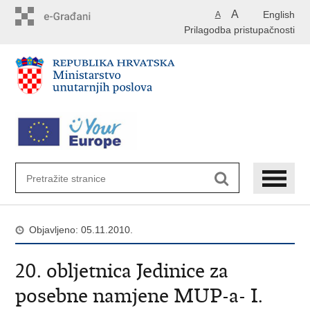
Preskoči
A
English
A
na
Prilagodba pristupačnosti
glavni
sadržaj
Objavljeno: 05.11.2010.
20. obljetnica Jedinice za
posebne namjene MUP-a- I.