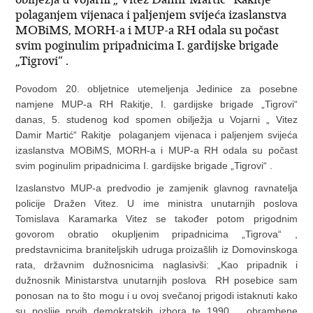
polaganjem vijenaca i paljenjem svijeća izaslanstva
MOBiMS, MORH-a i MUP-a RH odala su počast
svim poginulim pripadnicima I. gardijske brigade
„Tigrovi“ .
Povodom 20. obljetnice utemeljenja Jedinice za posebne
namjene MUP-a RH Rakitje, I. gardijske brigade „Tigrovi“
danas, 5. studenog kod spomen obilježja u Vojarni „ Vitez
Damir Martić“ Rakitje polaganjem vijenaca i paljenjem svijeća
izaslanstva MOBiMS, MORH-a i MUP-a RH odala su počast
svim poginulim pripadnicima I. gardijske brigade „Tigrovi“ .
Izaslanstvo MUP-a predvodio je zamjenik glavnog ravnatelja
policije Dražen Vitez. U ime ministra unutarnjih poslova
Tomislava Karamarka Vitez se također potom prigodnim
govorom obratio okupljenim pripadnicima „Tigrova“ ,
predstavnicima braniteljskih udruga proizašlih iz Domovinskoga
rata, državnim dužnosnicima naglasivši: „Kao pripadnik i
dužnosnik Ministarstva unutarnjih poslova RH posebice sam
ponosan na to što mogu i u ovoj svečanoj prigodi istaknuti kako
su poslije prvih demokratskih izbora te 1990. , obrambene