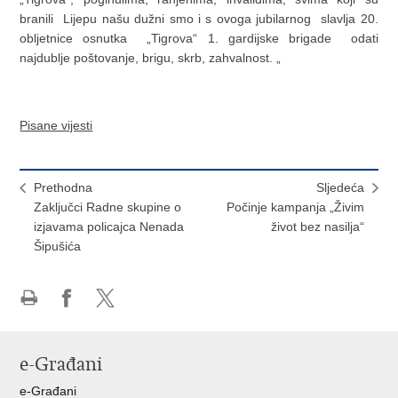
branili Lijepu našu dužni smo i s ovoga jubilarnog slavlja 20.
obljetnice osnutka „Tigrova“ 1. gardijske brigade odati
najdublje poštovanje, brigu, skrb, zahvalnost. „
Pisane vijesti
Prethodna
Sljedeća
Zaključci Radne skupine o
Počinje kampanja „Živim
izjavama policajca Nenada
život bez nasilja“
Šipušića
Ispiši
Podijeli
Podijeli
stranicu
na
na
Facebooku
X-
e-Građani
u
e-Građani