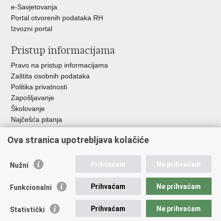
e-Savjetovanja
Portal otvorenih podataka RH
Izvozni portal
Pristup informacijama
Pravo na pristup informacijama
Zaštita osobnih podataka
Politika privatnosti
Zapošljavanje
Školovanje
Najčešća pitanja
Ova stranica upotrebljava kolačiće
Važne poveznice
Aplikacije
Prihvaćam
Ne prihvaćam
Nužni
EMN Nacionalna kontaktna točka za Republiku Hrvatsku
Policijske uprave
Prihvaćam
Ne prihvaćam
Funkcionalni
Policijska akademija
Muzej policije
Prihvaćam
Ne prihvaćam
Statistički
Zaklada policijske solidarnosti