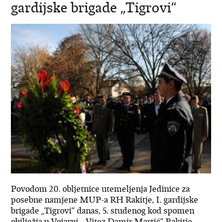
gardijske brigade „Tigrovi“
Povodom 20. obljetnice utemeljenja Jedinice za
posebne namjene MUP-a RH Rakitje, I. gardijske
brigade „Tigrovi“ danas, 5. studenog kod spomen
obilježja u Vojarni „ Vitez Damir Martić“ Rakitje